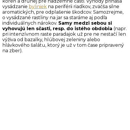
koreň a druhej pre nadzemné časti. Výhody prináša
vysádzanie
byliniek
na periférii riadkov, zväčša silne
aromatických, pre odplašenie škodcov. Samozrejme,
o vysádzané rastliny na jar sa staráme aj podľa
individuálnych nárokov.
Samy medzi sebou si
vyhovujú len sčasti, resp. do istého obdobia
(napr.
pri intenzívnom raste paradajok už pre ne nestačí len
výživa od bazalky, hlúbovej zeleniny alebo
hlávkového šalátu, ktorý je už v tom čase pripravený
na zber).