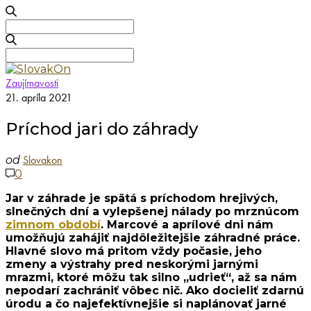
Search
for:
Search
for:
Zaujímavosti
21. apríla 2021
Príchod jari do záhrady
Slovakon
od
0
Jar v záhrade je spätá s príchodom hrejivých,
slnečných dní a vylepšenej nálady po mrznúcom
zimnom období
. Marcové a aprílové dni nám
umožňujú zahájiť najdôležitejšie záhradné práce.
Hlavné slovo má pritom vždy počasie, jeho
zmeny a výstrahy pred neskorými jarnými
mrazmi, ktoré môžu tak silno „udrieť“, až sa nám
nepodarí zachrániť vôbec nič. Ako docieliť zdarnú
úrodu a čo najefektívnejšie si naplánovať jarné