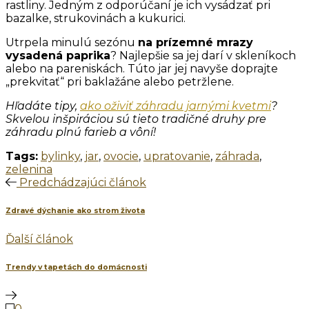
rastliny. Jedným z odporúčaní je ich vysádzať pri
bazalke, strukovinách a kukurici.
Utrpela minulú sezónu
na prízemné mrazy
vysadená paprika
? Najlepšie sa jej darí v skleníkoch
alebo na pareniskách. Túto jar jej navyše doprajte
„prekvitať“ pri baklažáne alebo petržlene.
Hľadáte tipy,
ako oživiť záhradu jarnými kvetmi
?
Skvelou inšpiráciou sú tieto tradičné druhy pre
záhradu plnú farieb a vôní!
Tags:
bylinky
,
jar
,
ovocie
,
upratovanie
,
záhrada
,
zelenina
Predchádzajúci článok
Zdravé dýchanie ako strom života
Ďalší článok
Trendy v tapetách do domácnosti
0