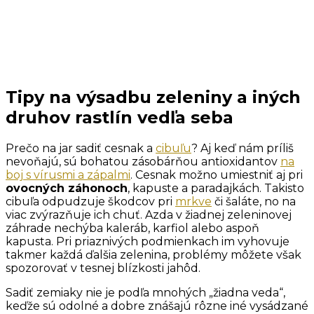
Tipy na výsadbu zeleniny a iných
druhov rastlín vedľa seba
Prečo na jar sadiť cesnak a
cibuľu
? Aj keď nám príliš
nevoňajú, sú bohatou zásobárňou antioxidantov
na
boj s vírusmi a zápalmi
. Cesnak možno umiestniť aj pri
ovocných záhonoch
, kapuste a paradajkách. Takisto
cibuľa odpudzuje škodcov pri
mrkve
či šaláte, no na
viac zvýrazňuje ich chuť. Azda v žiadnej zeleninovej
záhrade nechýba kaleráb, karfiol alebo aspoň
kapusta. Pri priaznivých podmienkach im vyhovuje
takmer každá ďalšia zelenina, problémy môžete však
spozorovať v tesnej blízkosti jahôd.
Sadiť zemiaky nie je podľa mnohých „žiadna veda“,
keďže sú odolné a dobre znášajú rôzne iné vysádzané