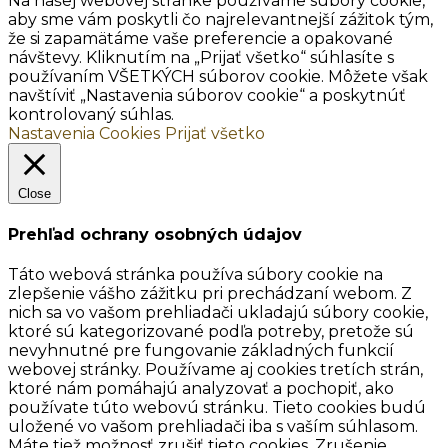
Na našej webovej stránke používame súbory cookie,
aby sme vám poskytli čo najrelevantnejší zážitok tým,
že si zapamätáme vaše preferencie a opakované
návštevy. Kliknutím na „Prijať všetko“ súhlasíte s
používaním VŠETKÝCH súborov cookie. Môžete však
navštíviť „Nastavenia súborov cookie“ a poskytnúť
kontrolovaný súhlas.
Nastavenia Cookies
Prijať všetko
Close
Prehľad ochrany osobných údajov
Táto webová stránka používa súbory cookie na
zlepšenie vášho zážitku pri prechádzaní webom. Z
nich sa vo vašom prehliadači ukladajú súbory cookie,
ktoré sú kategorizované podľa potreby, pretože sú
nevyhnutné pre fungovanie základných funkcií
webovej stránky. Používame aj cookies tretích strán,
ktoré nám pomáhajú analyzovať a pochopiť, ako
používate túto webovú stránku. Tieto cookies budú
uložené vo vašom prehliadači iba s vaším súhlasom.
Máte tiež možnosť zrušiť tieto cookies. Zrušenie