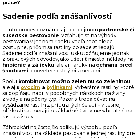
práce?
Sadenie podľa znášanlivosti
Tento proces poznáme aj pod pojmom
partnerské či
susedské pestovanie
. Vzťahuje sa na výhody
pestovania v jednom riadku vedľa seba alebo
postupne, pričom sa rastliny po sebe striedajú.
Sadenie podľa znášanlivosti uskutočňujeme jednak
z praktických dôvodov, ako ušetriť miesto, náklady na
hnojenie a zálievku
, ale aj nároky na
ochranu pred
škodcami
a poveternostnými zmenami.
Spolu
kombinovať možno zeleninu so zeleninou
,
ale aj
s
ovocím
a
bylinkami
. Vyberáme rastliny, ktoré
sa dopĺňajú napr. v podobných nárokoch na živiny
z vody a na pôdny typ. Pozor si treba dávať na
vysádzanie rastlín z príbuzných čeľadí – v tesnej
blízkosti sa oberajú o základné živiny nevyhnutné na
rast a zásoby.
Záhradkári najčastejšie aplikujú výsadbu podľa
znášanlivosti na základe pestovanie jednej rastliny pre