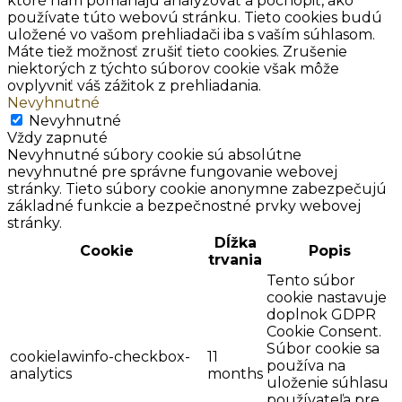
ktoré nám pomáhajú analyzovať a pochopiť, ako
používate túto webovú stránku. Tieto cookies budú
uložené vo vašom prehliadači iba s vaším súhlasom.
Máte tiež možnosť zrušiť tieto cookies. Zrušenie
niektorých z týchto súborov cookie však môže
ovplyvniť váš zážitok z prehliadania.
Nevyhnutné
Nevyhnutné
Vždy zapnuté
Nevyhnutné súbory cookie sú absolútne
nevyhnutné pre správne fungovanie webovej
stránky. Tieto súbory cookie anonymne zabezpečujú
základné funkcie a bezpečnostné prvky webovej
stránky.
Dĺžka
Cookie
Popis
trvania
Tento súbor
cookie nastavuje
doplnok GDPR
Cookie Consent.
Súbor cookie sa
cookielawinfo-checkbox-
11
používa na
analytics
months
uloženie súhlasu
používateľa pre