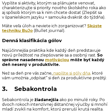
Vypíšte si aktivity, ktorým sa plánujete venovať,
charakterizujte si priority nového školského roka ako
aj spôsob ktorým sa k nim chcete dostať (Zlepšiť sa
v španielskom jazyku = samouka dvakrát do týždňa).
Máte veľa úloh a neviete ich zorganizovať?
Skúste
techniku BuJo
(Bullet journal).
Denná klasifikácia gólov
Najúčinnejšia praktika kde každý deň predstavuje
novú príležitosť na zlepšovanie sa a osobný rast.
So
správne nasadenou
motiváciou
môže byť každý
deň nesený v produktivite.
Než sa deň pre vás začne,
napíšte si góly dňa,
ktoré
vám umožnia „odpísať“ si deň za produktívne prežitý.
3. Sebakontrola
Sebakontrola je
žiadanejšia
ako po minulé roky. Po
dvoch rokoch intenzívnej dištančnej výučby si mnohí
mladí zvykli na komfort, ktorý preruší krutá realita.