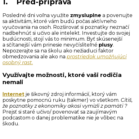
1. Pred-príprava
Posledné dni voľna využite
zmysluplne
a povenujte
sa aktivitám, ktoré vám budú počas aktívneho
vyučovania na osoh. Rozširovať si poznatky neznačí
nadbehnúť si učivo ale intelekt. Investujte do svojej
budúcnosti, stojí vás to minimum. Byť skúsenejší
a sčítanejší vám prinesie nevyčísliteľné
plusy
.
Nepozerajte sa na školu ako nežiaduci faktor
obmedzovania ale ako na
prostriedok umožňujúci
osobný rast.
Využívajte možnosti, ktoré vaši rodičia
nemali
Internet
je šikovný zdroj informácií, ktorý vám
poskytne pomocnú ruku (takmer) vo všetkom.
Cítiš,
že poznatky z ekonomiky akosi vymizli z pamäti ?
Prejsť si staré učivo/ povenovať sa zaujímavým
podcastom o danej problematike nie je vôbec na
škodu.