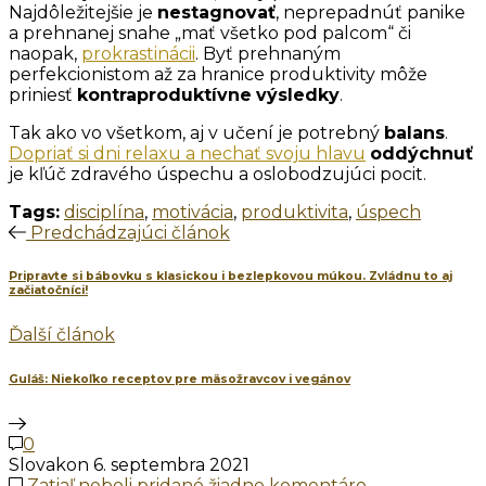
Najdôležitejšie je
nestagnovať
, neprepadnúť panike
a prehnanej snahe „mať všetko pod palcom“ či
naopak,
prokrastinácii
. Byť prehnaným
perfekcionistom až za hranice produktivity môže
priniesť
kontraproduktívne
výsledky
.
Tak ako vo všetkom, aj v učení je potrebný
balans
.
Dopriať si dni relaxu a nechať svoju hlavu
oddýchnuť
je kľúč zdravého úspechu a oslobodzujúci pocit.
Tags:
disciplína
,
motivácia
,
produktivita
,
úspech
Predchádzajúci článok
Pripravte si bábovku s klasickou i bezlepkovou múkou. Zvládnu to aj
začiatočníci!
Ďalší článok
Guláš: Niekoľko receptov pre mäsožravcov i vegánov
0
Slovakon
6. septembra 2021
Zatiaľ neboli pridané žiadne komentáre.