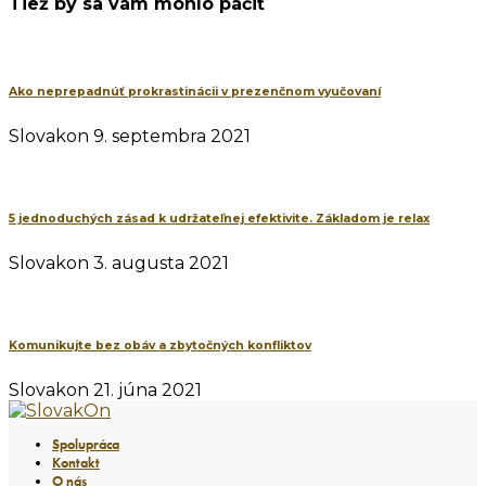
Tiež by sa vám mohlo páčiť
Ako neprepadnúť prokrastinácii v prezenčnom vyučovaní
Slovakon
9. septembra 2021
5 jednoduchých zásad k udržateľnej efektivite. Základom je relax
Slovakon
3. augusta 2021
Komunikujte bez obáv a zbytočných konfliktov
Slovakon
21. júna 2021
Spolupráca
Kontakt
O nás