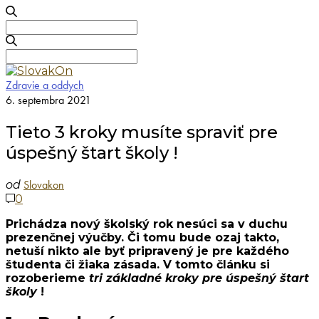
Search
for:
Search
for:
Zdravie a oddych
6. septembra 2021
Tieto 3 kroky musíte spraviť pre
úspešný štart školy !
Slovakon
od
0
Prichádza nový školský rok nesúci sa v duchu
prezenčnej výučby. Či tomu bude ozaj takto,
netuší nikto ale byť pripravený je pre každého
študenta či žiaka zásada. V tomto článku si
rozoberieme
tri základné kroky pre úspešný štart
školy
!