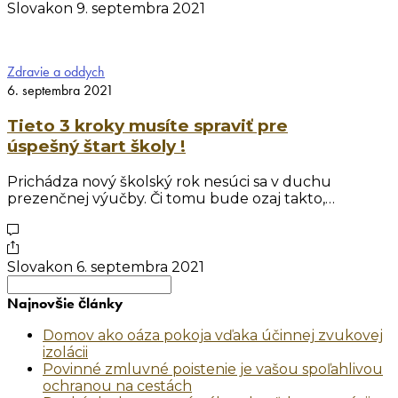
Slovakon
9. septembra 2021
Zdravie a oddych
6. septembra 2021
Tieto 3 kroky musíte spraviť pre
úspešný štart školy !
Prichádza nový školský rok nesúci sa v duchu
prezenčnej výučby. Či tomu bude ozaj takto,…
Slovakon
6. septembra 2021
Search
for:
Najnovšie články
Domov ako oáza pokoja vďaka účinnej zvukovej
izolácii
Povinné zmluvné poistenie je vašou spoľahlivou
ochranou na cestách