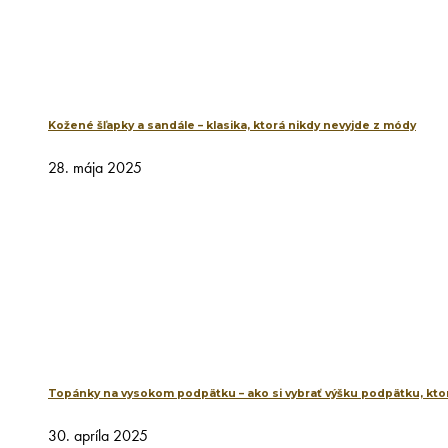
Kožené šľapky a sandále – klasika, ktorá nikdy nevyjde z módy
28. mája 2025
Topánky na vysokom podpätku – ako si vybrať výšku podpätku, ktor
30. apríla 2025