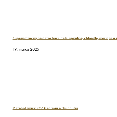
Superpotraviny na detoxikáciu tela: spirulina, chlorella, moringa a
19. marca 2025
Metabolizmus: Kľúč k zdraviu a chudnutiu