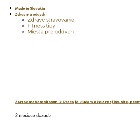
Made in Slovakia
Zdravie a oddych
Zdravé stravovanie
Fitness tipy
Miesta pre oddych
Zázrak menom vitamín D: Prečo je kľúčom k železnej imunite, pevný
2 mesiace dozadu