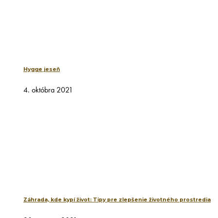
Hygge jeseň
4. októbra 2021
Záhrada, kde kypí život: Tipy pre zlepšenie životného prostredia