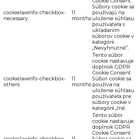
Cookie Consent.
Súbory cookie sa
cookielawinfo-checkbox-
11
používajú na
necessary
months
uloženie súhlasu
používateľa s
ukladaním
súborov cookie v
kategórii
„Nevyhnutné“.
Tento súbor
cookie nastavuje
doplnok GDPR
Cookie Consent.
cookielawinfo-checkbox-
11
Súbor cookie sa
others
months
používa na
uloženie súhlasu
používateľa pre
súbory cookie v
kategórii „Iné.
Tento súbor
cookie nastavuje
doplnok GDPR
Cookie Consent.
cookielawinfo-checkbox-
11
Súbor cookie sa