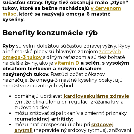
súčasťou stravy. Ryby tiež obsahujú málo „zlých“
tukov, ktoré sa bežne nachádzajú
v červenom
mäse
, ktoré sa nazývajú omega-6 mastné
kyseliny.
Benefity konzumácie rýb
Ryby
sú veľmi dôležitou súčasťou zdravej výživy. Ryby
a iné morské plody sú hlavným zdrojom
zdravých
omega-3 tukov
s dlhým reťazcom a sú tiež bohaté
na ďalšie živiny, ako je
vitamín D
a selén, s vysokým
obsahom bielkovín a nízkym obsahom
nasýtených tukov.
Rastúci počet dôkazov
naznačuje, že omega-3 mastné kyseliny poskytujú
množstvo zdravotných výhod.
pomáhajú udržiavať
kardiovaskulárne zdravie
tým, že plnia úlohu pri regulácii zrážania krvi a
zužovania ciev;
môžu znižovať zápal tkanív a zmierniť príznaky
reumatoidnej artritídy;
môžu hrať prospešnú úlohu pri
srdcovej
arytmii
(nepravidelný srdcový rytmus), znižovaní