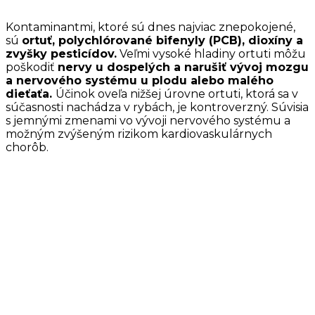
Kontaminantmi, ktoré sú dnes najviac znepokojené,
sú
ortuť, polychlórované bifenyly (PCB), dioxíny a
zvyšky pesticídov.
Veľmi vysoké hladiny ortuti môžu
poškodiť
nervy u dospelých a narušiť vývoj mozgu
a nervového systému u plodu alebo malého
dieťaťa.
Účinok oveľa nižšej úrovne ortuti, ktorá sa v
súčasnosti nachádza v rybách, je kontroverzný. Súvisia
s jemnými zmenami vo vývoji nervového systému a
možným zvýšeným rizikom kardiovaskulárnych
chorôb.