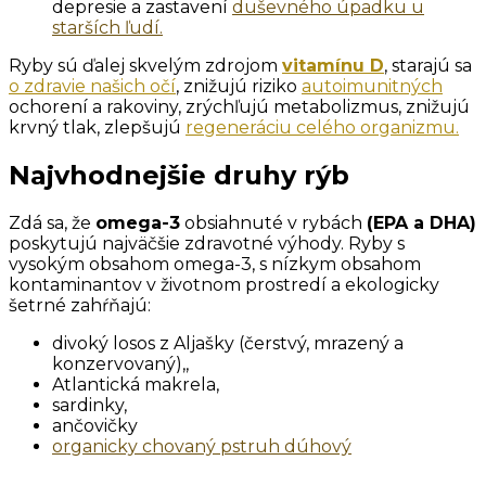
depresie a zastavení
duševného úpadku u
starších ľudí.
Ryby sú ďalej skvelým zdrojom
vitamínu D
, starajú sa
o zdravie našich očí
, znižujú riziko
autoimunitných
ochorení a rakoviny, zrýchľujú metabolizmus, znižujú
krvný tlak, zlepšujú
regeneráciu celého organizmu.
Najvhodnejšie druhy rýb
Zdá sa, že
omega-3
obsiahnuté v rybách
(EPA a DHA)
poskytujú najväčšie zdravotné výhody. Ryby s
vysokým obsahom omega-3, s nízkym obsahom
kontaminantov v životnom prostredí a ekologicky
šetrné zahŕňajú:
divoký losos z Aljašky (čerstvý, mrazený a
konzervovaný),,
Atlantická makrela,
sardinky,
ančovičky
organicky chovaný pstruh dúhový