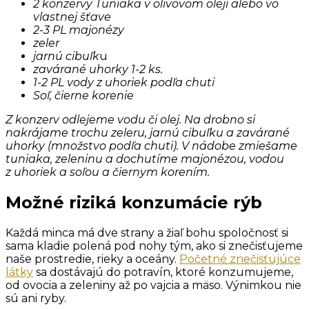
2 konzervy Tuniaka v olivovom oleji alebo vo
vlastnej šťave
2-3 PL majonézy
zeler
jarnú cibuľk
u
zavárané uhorky 1-2 ks.
1-2 PL vody z uhoriek podľa chuti
Soľ, čierne korenie
Z konzerv odlejeme vodu či olej. Na drobno si
nakrájame trochu zeleru, jarnú cibuľku a zavárané
uhorky (množstvo podľa chuti). V nádobe zmiešame
tuniaka, zeleninu a dochutíme majonézou, vodou
z uhoriek a soľou a čiernym korením.
Možné riziká konzumácie rýb
Každá minca má dve strany a žiaľ bohu spoločnosť si
sama kladie polená pod nohy tým, ako si znečisťujeme
naše prostredie, rieky a oceány.
Početné znečisťujúce
látky
sa dostávajú do potravín, ktoré konzumujeme,
od ovocia a zeleniny až po vajcia a mäso. Výnimkou nie
sú ani ryby.