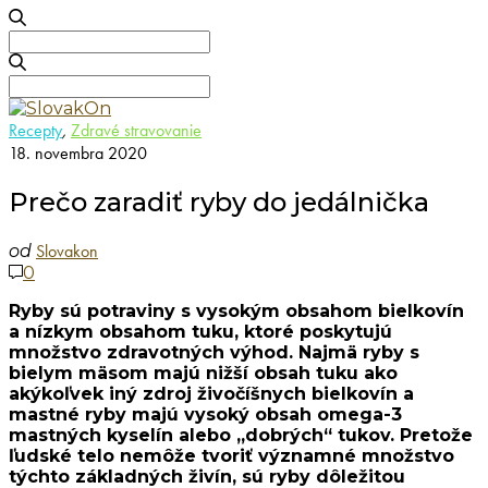
Search
for:
Search
for:
Recepty
,
Zdravé stravovanie
18. novembra 2020
Prečo zaradiť ryby do jedálnička
Slovakon
od
0
Ryby sú potraviny s vysokým obsahom bielkovín
a nízkym obsahom tuku, ktoré poskytujú
množstvo zdravotných výhod. Najmä ryby s
bielym mäsom majú nižší obsah tuku ako
akýkoľvek iný zdroj živočíšnych bielkovín a
mastné ryby majú vysoký obsah omega-3
mastných kyselín alebo „dobrých“ tukov. Pretože
ľudské telo nemôže tvoriť významné množstvo
týchto základných živín, sú ryby dôležitou