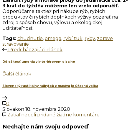
Zaradiť ryby a morské plody do jedálnička cca. 2-
3 krát do týždňa môžeme len vrelo odporučiť.
Odporúčame taktiež pri nákupe rýb, rybích
produktov či rybích doplnkoch výživy pozerať na
zdroj a spôsob chovu, výlovu a ekologickej
udržateľnosti.
Tags:
chudnutie
,
omega
,
rybí tuk
,
ryby
,
zdrave
stravovanie
Predchádzajúci článok
Dôležitosť umenia v interiérovom dizajne
Ďalší článok
Slovenský rustikálny nábytok z masívu je úžasná voľba
0
Slovakon
18. novembra 2020
Zatiaľ neboli pridané žiadne komentáre.
Nechajte nám svoju odpoveď