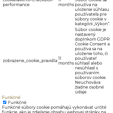
performance
months
používa na
uloženie súhlasu
používateľa pre
súbory cookie v
kategórii „Výkon“.
Súbor cookie je
nastavený
doplnkom GDPR
Cookie Consent a
používa sa na
uloženie toho, či
11
používateľ
zobrazene_cookie_pravidla
months
súhlasil alebo
nesúhlasil s
používaním
súborov cookie.
Neuchováva
žiadne osobné
údaje.
Funkčné
Funkčné
Funkčné súbory cookie pomáhajú vykonávať určité
funkcie, ako je zdieľanie obsahu webovej stránky na