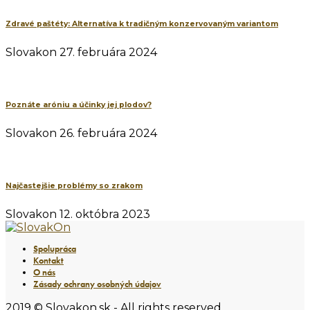
Zdravé paštéty: Alternatíva k tradičným konzervovaným variantom
Slovakon
27. februára 2024
Poznáte aróniu a účinky jej plodov?
Slovakon
26. februára 2024
Najčastejšie problémy so zrakom
Slovakon
12. októbra 2023
Spolupráca
Kontakt
O nás
Zásady ochrany osobných údajov
2019 © Slovakon.sk - All rights reserved.