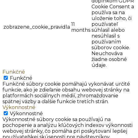
doplnkom GDPR
Cookie Consent a
používa sa na
uloženie toho, či
11
používateľ
zobrazene_cookie_pravidla
months
súhlasil alebo
nesúhlasil s
používaním
súborov cookie.
Neuchováva
žiadne osobné
údaje.
Funkčné
Funkčné
Funkčné súbory cookie pomáhajú vykonávať určité
funkcie, ako je zdieľanie obsahu webovej stránky na
platformách sociálnych médií, zhromažďovanie
spätnej väzby a ďalšie funkcie tretích strán.
Výkonnostné
Výkonnostné
Výkonnostné súbory cookie sa používajú na
pochopenie a analýzu kľúčových indexov výkonnosti
webovej stránky, čo pomáha pri poskytovaní lepšej
používateľskej skúsenosti pre návštevníkov.