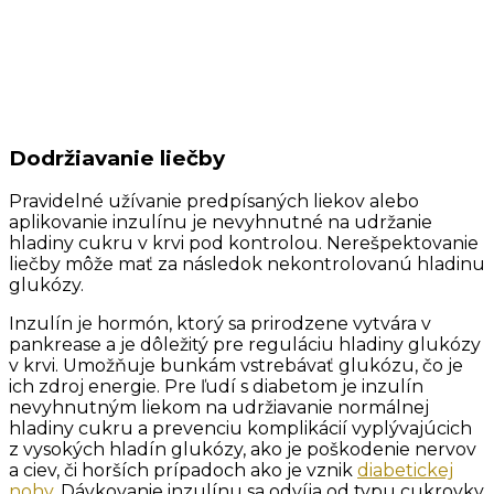
Dodržiavanie liečby
Pravidelné užívanie predpísaných liekov alebo
aplikovanie inzulínu je nevyhnutné na udržanie
hladiny cukru v krvi pod kontrolou. Nerešpektovanie
liečby môže mať za následok nekontrolovanú hladinu
glukózy.
Inzulín je hormón, ktorý sa prirodzene vytvára v
pankrease a je dôležitý pre reguláciu hladiny glukózy
v krvi. Umožňuje bunkám vstrebávať glukózu, čo je
ich zdroj energie. Pre ľudí s diabetom je inzulín
nevyhnutným liekom na udržiavanie normálnej
hladiny cukru a prevenciu komplikácií vyplývajúcich
z vysokých hladín glukózy, ako je poškodenie nervov
a ciev, či horších prípadoch ako je vznik
diabetickej
nohy
. Dávkovanie inzulínu sa odvíja od typu cukrovky