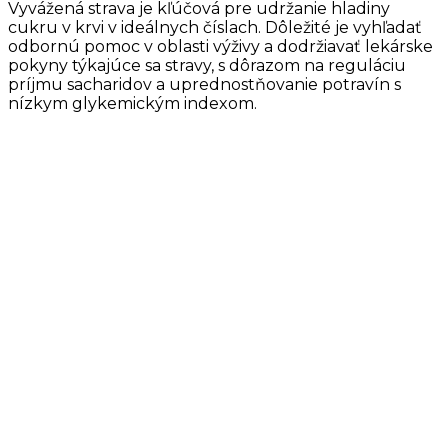
Vyvážená strava je kľúčová pre udržanie hladiny
cukru v krvi v ideálnych číslach. Dôležité je vyhľadať
odbornú pomoc v oblasti výživy a dodržiavať lekárske
pokyny týkajúce sa stravy, s dôrazom na reguláciu
príjmu sacharidov a uprednostňovanie potravín s
nízkym glykemickým indexom.