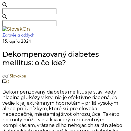
Search
for:
Search
for:
Zdravie a oddych
15. apríla 2024
Dekompenzovaný diabetes
mellitus: o čo ide?
Slovakon
od
0
Dekompenzovaný diabetes mellitus je stav, kedy
hladina glukózy v krvi nie je efektívne riadená, čo
vedie k jej extrémnym hodnotám – príliš vysokým
alebo príliš nízkym, ktoré sú pre človeka
nebezpečné, miestami aj život ohrozujúce. Takéto
hodnoty môžu viesť k viacerým zdravotným
komplikáciám, vrátane dlho nehojacich sa rán alebo
diabetických vredov, a tiež k syndrómu diabetickej