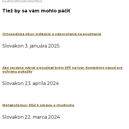
Tiež by sa vám mohlo páčiť
Ortopedická obuv: indikácie a odporúčania na používanie
Slovakon
3. januára 2025
Ako správne vybrať a používať krém SPF na tvár: Kompletný návod pre
ochranu pokožky
Slovakon
23. apríla 2024
Metabolizmus: Kľúč k zdraviu a chudnutiu
Slovakon
22. marca 2024