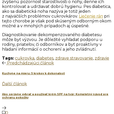
zvýšenú pozornosť starostlivosti o nohy, denne ich
kontrolovať a udržiavať dobrú hygienu. Pes diabetica,
ako sa diabetická noha nazýva je totiž jeden
z najväčších problémov cukrovkárov.
Liečenie rán
pri
tejto chorobe je však pod skúseným odborným okom
možné a v mnohých prípadoch aj úspešné.
Diagnostikovanie dekompenzovaného diabetesu
môže byť výzvou. Je dôležité vyhľadať podporu u
rodiny, priateľov, či odborníkov a byť proaktívny v
hľadaní informácií o ochorení a jeho zvládnutí.
Tags:
cukrovka
,
diabetes
,
zdrave stravovanie
,
zdravie
Predchádzajúci článok
Kuchyne na mieru: 5 krokov k dokonalost
Ďalší článok
Ako správne vybrať a používať krém SPF na tvár: Kompletný návod pre
ochranu pokožky
0