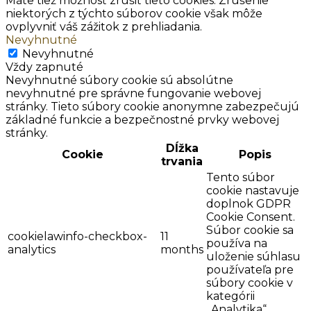
Máte tiež možnosť zrušiť tieto cookies. Zrušenie
niektorých z týchto súborov cookie však môže
ovplyvniť váš zážitok z prehliadania.
Nevyhnutné
Nevyhnutné
Vždy zapnuté
Nevyhnutné súbory cookie sú absolútne
nevyhnutné pre správne fungovanie webovej
stránky. Tieto súbory cookie anonymne zabezpečujú
základné funkcie a bezpečnostné prvky webovej
stránky.
Dĺžka
Cookie
Popis
trvania
Tento súbor
cookie nastavuje
doplnok GDPR
Cookie Consent.
Súbor cookie sa
cookielawinfo-checkbox-
11
používa na
analytics
months
uloženie súhlasu
používateľa pre
súbory cookie v
kategórii
„Analytika“.