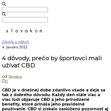
Search
for:
Search
for:
Zdravie a oddych
4. januára 2022
4 dôvody, prečo by športovci mali
užívať CBD
Slovakon
od
0
CBD je v dnešnej dobe zdanlivo všade a deje sa
tak z dobrého dôvodu. Každý deň stále viac a
viac ľudí objavuje CBD a jeho prirodzené
benefity, ktoré prináša jeho pravidelné
používanie. CBD si získalo zaslúženú pozornosť aj