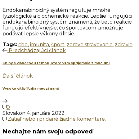
Endokanabinoidný systém reguluje mnohé
fyziologické a biochemické reakcie. Lepšie fungujúci
endokanabinoidný systém znamená, že tieto reakcie
fungujú efektívnejšie, čo športovcom umožňuje
podávať lepšie výkony dlhšie.
Tags:
cbd
,
imunita
,
šport
,
zdrave stravovanie
,
zdravie
Predchádzajúci článok
Knihy s vianočnou témou, ktoré vám spríjemnia zimné dni
Ďalší článok
Vysoko citliví ľudia medzi nami
0
Slovakon
4. januára 2022
Zatiaľ neboli pridané žiadne komentáre.
Nechajte nám svoju odpoveď