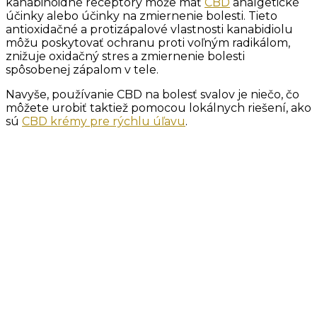
kanabinoidné receptory môže mať
CBD
analgetické
účinky alebo účinky na zmiernenie bolesti. Tieto
antioxidačné a protizápalové vlastnosti kanabidiolu
môžu poskytovať ochranu proti voľným radikálom,
znižuje oxidačný stres a zmiernenie bolesti
spôsobenej zápalom v tele.
Navyše, používanie CBD na bolesť svalov je niečo, čo
môžete urobiť taktiež pomocou lokálnych riešení, ako
sú
CBD krémy pre rýchlu úľavu
.