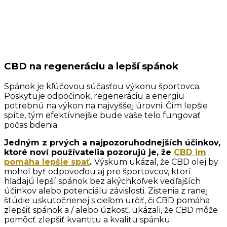
CBD na regeneráciu a lepší spánok
Spánok je kľúčovou súčasťou výkonu športovca.
Poskytuje odpočinok, regeneráciu a energiu
potrebnú na výkon na najvyššej úrovni. Čím lepšie
spíte, tým efektívnejšie bude vaše telo fungovať
počas bdenia.
Jedným z prvých a najpozoruhodnejších účinkov,
ktoré noví používatelia pozorujú je, že
CBD im
pomáha lepšie spať
.
Výskum ukázal, že CBD olej by
mohol byť odpoveďou aj pre športovcov, ktorí
hľadajú lepší spánok bez akýchkoľvek vedľajších
účinkov alebo potenciálu závislosti. Zistenia z ranej
štúdie uskutočnenej s cieľom určiť, či CBD pomáha
zlepšiť spánok a / alebo úzkosť, ukázali, že CBD môže
pomôcť zlepšiť kvantitu a kvalitu spánku.