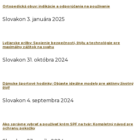
Ortopedická obuv: indikácie a odporúčania na používanie
Slovakon
3. januára 2025
Lyžiarske prilby: Spojenie bezpečnosti, štýlu a technológie pre
maximálny zážitok na svahu
Slovakon
31. októbra 2024
Dámske športové hodinky: Objavte ideálne modely pre aktívny životný
štýl!
Slovakon
4. septembra 2024
Ako správne vybrať a používať krém SPF na tvár: Kompletný návod pre
ochranu pokožky