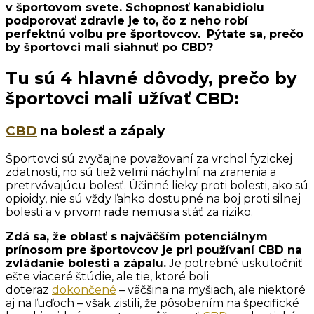
v športovom svete. Schopnosť kanabidiolu
podporovať zdravie je to, čo z neho robí
perfektnú voľbu pre športovcov.
Pýtate sa, prečo
by športovci mali siahnuť po CBD?
Tu sú 4 hlavné dôvody, prečo by
športovci mali užívať CBD:
CBD
na bolesť a zápaly
Športovci sú zvyčajne považovaní za vrchol fyzickej
zdatnosti, no sú tiež veľmi náchylní na zranenia a
pretrvávajúcu bolesť. Účinné lieky proti bolesti, ako sú
opioidy, nie sú vždy ľahko dostupné na boj proti silnej
bolesti a v prvom rade nemusia stáť za riziko.
Zdá sa, že oblasť s najväčším potenciálnym
prínosom pre športovcov je pri používaní CBD na
zvládanie bolesti a zápalu.
Je potrebné uskutočniť
ešte viaceré štúdie, ale tie, ktoré boli
doteraz
dokončené
– väčšina na myšiach, ale niektoré
aj na ľuďoch – však zistili, že pôsobením na špecifické