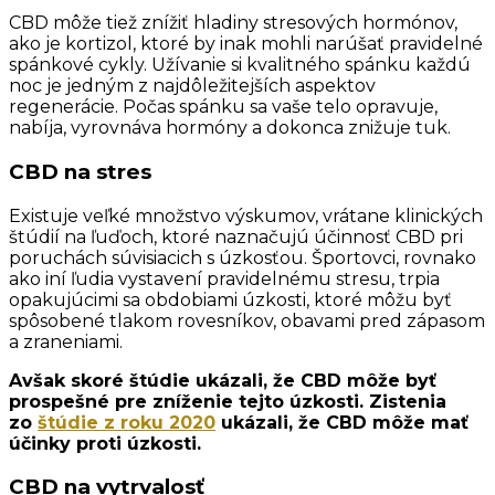
CBD môže tiež znížiť hladiny stresových hormónov,
ako je kortizol, ktoré by inak mohli narúšať pravidelné
spánkové cykly. Užívanie si kvalitného spánku každú
noc je jedným z najdôležitejších aspektov
regenerácie. Počas spánku sa vaše telo opravuje,
nabíja, vyrovnáva hormóny a dokonca znižuje tuk.
CBD na stres
Existuje veľké množstvo výskumov, vrátane klinických
štúdií na ľuďoch, ktoré naznačujú účinnosť CBD pri
poruchách súvisiacich s úzkosťou. Športovci, rovnako
ako iní ľudia vystavení pravidelnému stresu, trpia
opakujúcimi sa obdobiami úzkosti, ktoré môžu byť
spôsobené tlakom rovesníkov, obavami pred zápasom
a zraneniami.
Avšak skoré štúdie ukázali, že CBD môže byť
prospešné pre zníženie tejto úzkosti. Zistenia
zo
štúdie z roku 2020
ukázali, že CBD môže mať
účinky proti úzkosti.
CBD na vytrvalosť