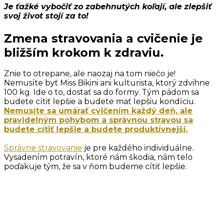
Je ťažké vybočiť zo zabehnutých koľají, ale zlepšiť
svoj život stojí za to!
Zmena stravovania a cvičenie je
bližším krokom k zdraviu.
Znie to otrepane, ale naozaj na tom niečo je!
Nemusíte byť Miss Bikini ani kulturista, ktorý zdvihne
100 kg. Ide o to, dostať sa do formy. Tým pádom sa
budete cítiť lepšie a budete mať lepšiu kondíciu.
Nemusíte sa umárať cvičením každý deň, ale
pravidelným pohybom a správnou stravou sa
budete cítiť lepšie a budete produktívnejší.
Správne stravovanie
je pre každého individuálne.
Vysadením potravín, ktoré nám škodia, nám telo
poďakuje tým, že sa v ňom budeme cítiť lepšie.