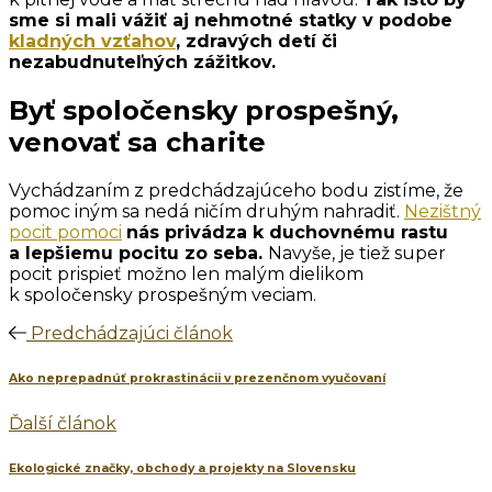
sme si mali vážiť aj nehmotné statky v podobe
kladných vzťahov
, zdravých detí či
nezabudnuteľných zážitkov.
Byť spoločensky prospešný,
venovať sa charite
Vychádzaním z predchádzajúceho bodu zistíme, že
pomoc iným sa nedá ničím druhým nahradiť.
Nezištný
pocit pomoci
nás privádza k duchovnému rastu
a lepšiemu pocitu zo seba.
Navyše, je tiež super
pocit prispieť možno len malým dielikom
k spoločensky prospešným veciam.
Predchádzajúci článok
Ako neprepadnúť prokrastinácii v prezenčnom vyučovaní
Ďalší článok
Ekologické značky, obchody a projekty na Slovensku