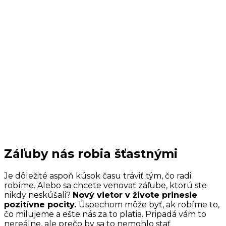
Záľuby nás robia šťastnými
Je dôležité aspoň kúsok času tráviť tým, čo radi
robíme. Alebo sa chcete venovať záľube, ktorú ste
nikdy neskúšali?
Nový vietor v živote prinesie
pozitívne pocity.
Úspechom môže byť, ak robíme to,
čo milujeme a ešte nás za to platia. Pripadá vám to
nereálne, ale prečo by sa to nemohlo stať