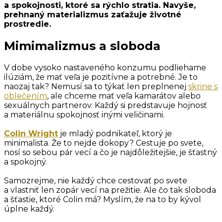
a spokojnosti, ktoré sa rýchlo stratia. Navyše,
prehnaný materializmus zaťažuje životné
prostredie.
Mimimalizmus a sloboda
V dobe vysoko nastaveného konzumu podliehame
ilúziám, že mať veľa je pozitívne a potrebné. Je to
naozaj tak? Nemusí sa to týkať len preplnenej
skrine s
oblečením
, ale chceme mať veľa kamarátov alebo
sexuálnych partnerov. Každý si predstavuje hojnosť
a materiálnu spokojnosť inými veličinami.
Colin Wright
je mladý podnikateľ, ktorý je
minimalista. Že to nejde dokopy? Cestuje po svete,
nosí so sebou pár vecí a čo je najdôležitejšie, je šťastný
a spokojný.
Samozrejme, nie každý chce cestovať po svete
a vlastniť len zopár vecí na prežitie. Ale čo tak sloboda
a šťastie, ktoré Colin má? Myslím, že na to by kývol
úplne každý.