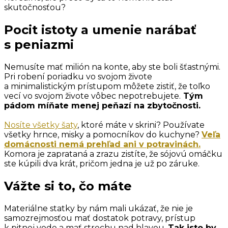
skutočnosťou?
Pocit istoty a umenie narábať
s peniazmi
Nemusíte mať milión na konte, aby ste boli šťastnými.
Pri robení poriadku vo svojom živote
a minimalistickým prístupom môžete zistiť, že toľko
vecí vo svojom živote vôbec nepotrebujete.
Tým
pádom míňate menej peňazí na zbytočnosti.
Nosíte všetky šaty
, ktoré máte v skrini? Používate
všetky hrnce, misky a pomocníkov do kuchyne?
Veľa
domácnosti nemá prehľad ani v potravinách.
Komora je zaprataná a zrazu zistíte, že sójovú omáčku
ste kúpili dva krát, pričom jedna je už po záruke.
Vážte si to, čo máte
Materiálne statky by nám mali ukázať, že nie je
samozrejmosťou mať dostatok potravy, prístup
k pitnej vode a mať strechu nad hlavou.
Tak isto by