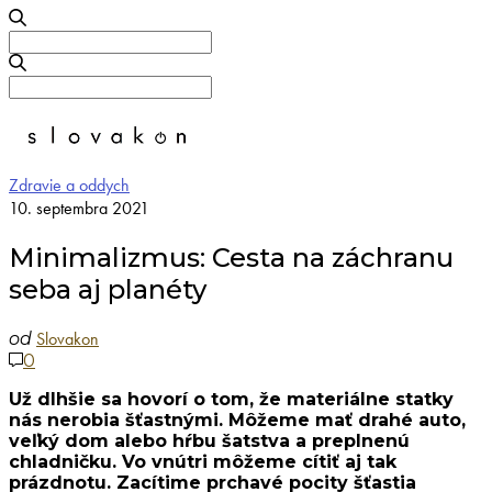
Search
for:
Search
for:
Zdravie a oddych
10. septembra 2021
Minimalizmus: Cesta na záchranu
seba aj planéty
Slovakon
od
0
Už dlhšie sa hovorí o tom, že materiálne statky
nás nerobia šťastnými. Môžeme mať drahé auto,
veľký dom alebo hŕbu šatstva a preplnenú
chladničku. Vo vnútri môžeme cítiť aj tak
prázdnotu. Zacítime prchavé pocity šťastia