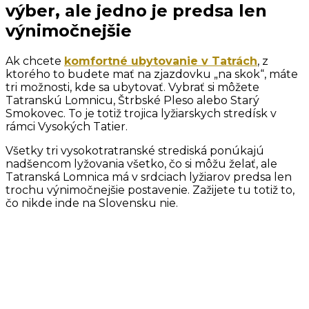
výber, ale jedno je predsa len
výnimočnejšie
Ak chcete
komfortné ubytovanie v Tatrách
, z
ktorého to budete mať na zjazdovku „na skok“, máte
tri možnosti, kde sa ubytovať. Vybrať si môžete
Tatranskú Lomnicu, Štrbské Pleso alebo Starý
Smokovec. To je totiž trojica lyžiarskych stredísk v
rámci Vysokých Tatier.
Všetky tri vysokotratranské strediská ponúkajú
nadšencom lyžovania všetko, čo si môžu želať, ale
Tatranská Lomnica má v srdciach lyžiarov predsa len
trochu výnimočnejšie postavenie. Zažijete tu totiž to,
čo nikde inde na Slovensku nie.