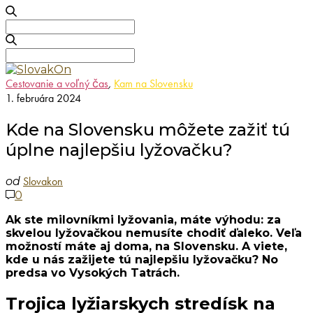
Search
for:
Search
for:
Cestovanie a voľný čas
,
Kam na Slovensku
1. februára 2024
Kde na Slovensku môžete zažiť tú
úplne najlepšiu lyžovačku?
Slovakon
od
0
Ak ste milovníkmi lyžovania, máte výhodu: za
skvelou lyžovačkou nemusíte chodiť ďaleko. Veľa
možností máte aj doma, na Slovensku. A viete,
kde u nás zažijete tú najlepšiu lyžovačku? No
predsa vo Vysokých Tatrách.
Trojica lyžiarskych stredísk na