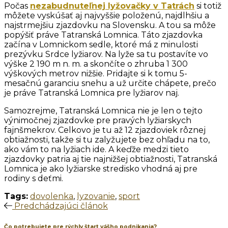
Počas
nezabudnuteľnej lyžovačky v Tatrách
si totiž
môžete vyskúšať aj najvyššie položenú, najdlhšiu a
najstrmejšiu zjazdovku na Slovensku. A tou sa môže
popýšiť práve Tatranská Lomnica. Táto zjazdovka
začína v Lomnickom sedle, ktoré má z minulosti
prezývku Srdce lyžiarov. Na lyže sa tu postavíte vo
výške 2 190 m n. m. a skončíte o zhruba 1 300
výškových metrov nižšie. Pridajte si k tomu 5-
mesačnú garanciu snehu a už určite chápete, prečo
je práve Tatranská Lomnica pre lyžiarov naj.
Samozrejme, Tatranská Lomnica nie je len o tejto
výnimočnej zjazdovke pre pravých lyžiarskych
fajnšmekrov. Celkovo je tu až 12 zjazdoviek rôznej
obtiažnosti, takže si tu zalyžujete bez ohľadu na to,
ako vám to na lyžiach ide. A keďže medzi tieto
zjazdovky patria aj tie najnižšej obtiažnosti, Tatranská
Lomnica je ako lyžiarske stredisko vhodná aj pre
rodiny s deťmi.
Tags:
dovolenka
,
lyzovanie
,
sport
Predchádzajúci článok
Čo potrebujete pre rýchly štart vášho podnikania?