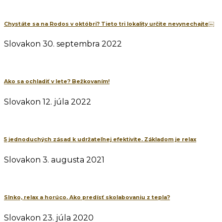
Chystáte sa na Rodos v októbri? Tieto tri lokality určite nevynechajte￼
Slovakon
30. septembra 2022
Ako sa ochladiť v lete? Bežkovaním!
Slovakon
12. júla 2022
5 jednoduchých zásad k udržateľnej efektivite. Základom je relax
Slovakon
3. augusta 2021
Slnko, relax a horúco. Ako predísť skolabovaniu z tepla?
Slovakon
23. júla 2020