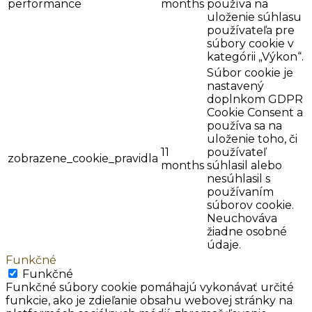
performance
months
používa na
uloženie súhlasu
používateľa pre
súbory cookie v
kategórii „Výkon“.
Súbor cookie je
nastavený
doplnkom GDPR
Cookie Consent a
používa sa na
uloženie toho, či
11
používateľ
zobrazene_cookie_pravidla
months
súhlasil alebo
nesúhlasil s
používaním
súborov cookie.
Neuchováva
žiadne osobné
údaje.
Funkčné
Funkčné
Funkčné súbory cookie pomáhajú vykonávať určité
funkcie, ako je zdieľanie obsahu webovej stránky na