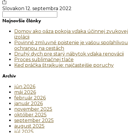
Slovakon
12. septembra 2022
Search
for:
Najnovšie články
Domov ako oáza pokoja vďaka účinnej zvukovej
izolácii
Povinné zmluvné poistenie je vašou spoľahlivou
ochranou na cestách
Druhý dych pre starý nábytok vďaka renovácii
Proces sublimačnej tlače
Keď práčka štrajkuje: najčastejšie poruchy
Archív
jún 2026
máj 2026
február 2026
január 2026
november 2025
október 2025
september 2025
august 2025
júl 2025