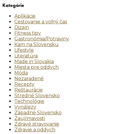
Kategórie
Aplikácie
Cestovanie a voľný čas
Dizajn
Fitness tipy
Gastronómia/Potraviny
Kam na Slovensku
Lifestyle
Literatúra
Made in Slovakia
Miesta pre oddych
Móda
Nezaradené
Recepty
Reštaurácie
Stredné Slovensko
Technológie
Vynálezy
Západné Slovensko
Zaujímavosti
Zdravé stravovanie
Zdravie a oddych