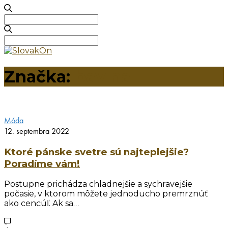
Search
for:
Search
for:
Značka:
bavlna
Móda
12. septembra 2022
Ktoré pánske svetre sú najteplejšie?
Poradíme vám!
Postupne prichádza chladnejšie a sychravejšie
počasie, v ktorom môžete jednoducho premrznúť
ako cencúľ. Ak sa…