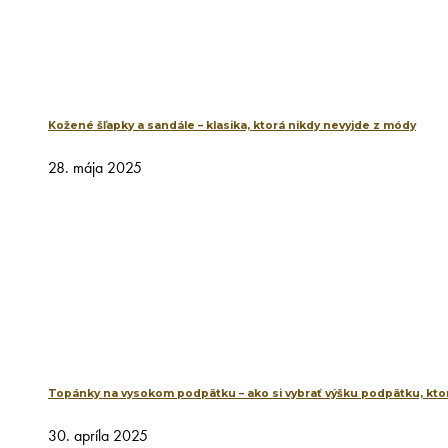
Kožené šľapky a sandále – klasika, ktorá nikdy nevyjde z módy
28. mája 2025
Topánky na vysokom podpätku – ako si vybrať výšku podpätku, ktor
30. apríla 2025