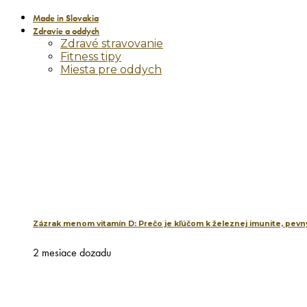
Made in Slovakia
Zdravie a oddych
Zdravé stravovanie
Fitness tipy
Miesta pre oddych
Zázrak menom vitamín D: Prečo je kľúčom k železnej imunite, pevný
2 mesiace dozadu