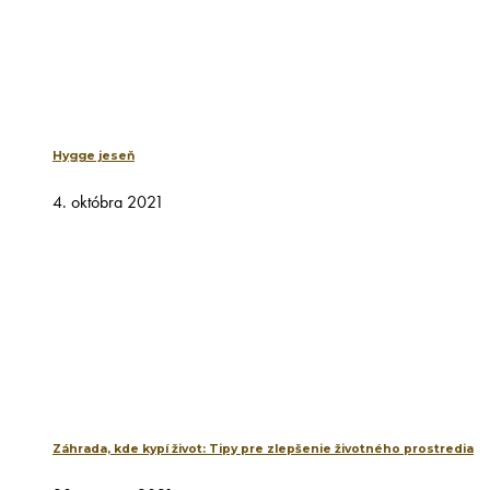
Hygge jeseň
4. októbra 2021
Záhrada, kde kypí život: Tipy pre zlepšenie životného prostredia