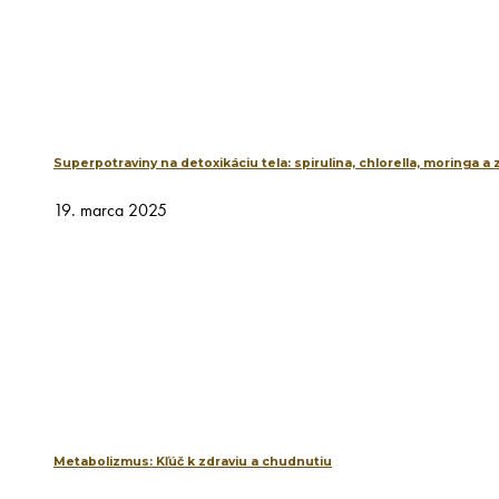
Superpotraviny na detoxikáciu tela: spirulina, chlorella, moringa a
19. marca 2025
Metabolizmus: Kľúč k zdraviu a chudnutiu