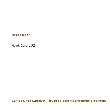
Hygge jeseň
4. októbra 2021
Záhrada, kde kypí život: Tipy pre zlepšenie životného prostredia