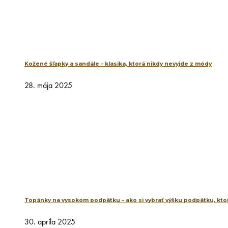
Kožené šľapky a sandále – klasika, ktorá nikdy nevyjde z módy
28. mája 2025
Topánky na vysokom podpätku – ako si vybrať výšku podpätku, ktor
30. apríla 2025