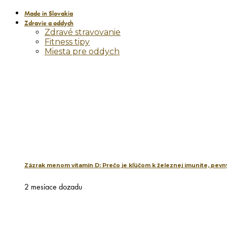
Made in Slovakia
Zdravie a oddych
Zdravé stravovanie
Fitness tipy
Miesta pre oddych
Zázrak menom vitamín D: Prečo je kľúčom k železnej imunite, pevný
2 mesiace dozadu