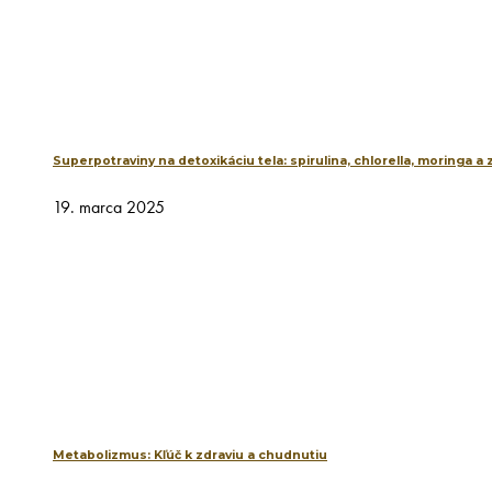
Superpotraviny na detoxikáciu tela: spirulina, chlorella, moringa a
19. marca 2025
Metabolizmus: Kľúč k zdraviu a chudnutiu