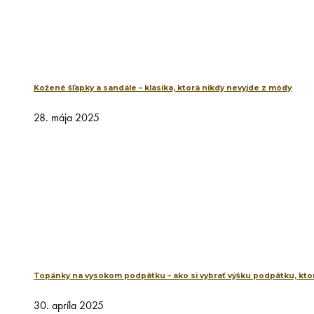
Kožené šľapky a sandále – klasika, ktorá nikdy nevyjde z módy
28. mája 2025
Topánky na vysokom podpätku – ako si vybrať výšku podpätku, ktor
30. apríla 2025