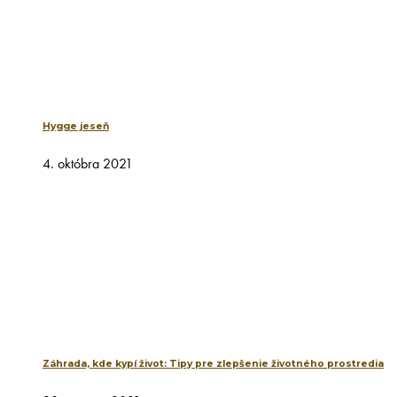
Hygge jeseň
4. októbra 2021
Záhrada, kde kypí život: Tipy pre zlepšenie životného prostredia