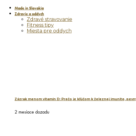
Made in Slovakia
Zdravie a oddych
Zdravé stravovanie
Fitness tipy
Miesta pre oddych
Zázrak menom vitamín D: Prečo je kľúčom k železnej imunite, pevný
2 mesiace dozadu