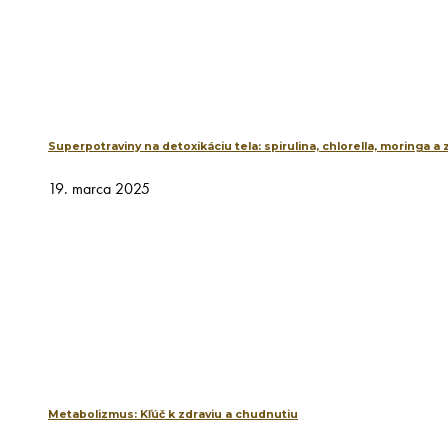
Superpotraviny na detoxikáciu tela: spirulina, chlorella, moringa a
19. marca 2025
Metabolizmus: Kľúč k zdraviu a chudnutiu