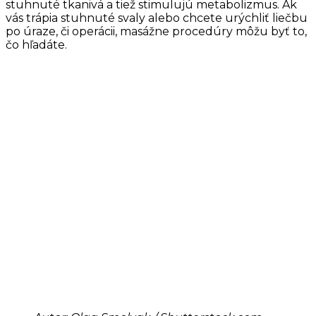
stuhnuté tkanivá a tiež stimulujú metabolizmus. Ak
vás trápia stuhnuté svaly alebo chcete urýchliť liečbu
po úraze, či operácii, masážne procedúry môžu byť to,
čo hľadáte.