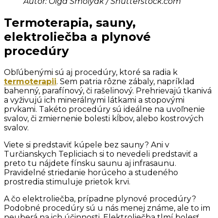
Autor: Olga Smolyak / Shutterstock.com
Termoterapia, sauny,
elektroliečba a plynové
procedúry
Obľúbenými sú aj procedúry, ktoré sa radia k
termoterapii
. Sem patria rôzne zábaly, napríklad
bahenný, parafínový, či rašelinový. Prehrievajú tkanivá
a vyživujú ich minerálnymi látkami a stopovými
prvkami. Takéto procedúry sú ideálne na uvoľnenie
svalov, či zmiernenie bolesti kĺbov, alebo kostrových
svalov.
Viete si predstaviť kúpele bez sauny? Ani v
Turčianskych Tepliciach si to nevedeli predstaviť a
preto tu nájdete fínsku saunu aj infrasaunu.
Pravidelné striedanie horúceho a studeného
prostredia stimuluje prietok krvi.
A čo elektroliečba, prípadne plynové procedúry?
Podobné procedúry sú u nás menej známe, ale to im
neuberá na ich účinnosti. Elektroliečba tlmí bolesť