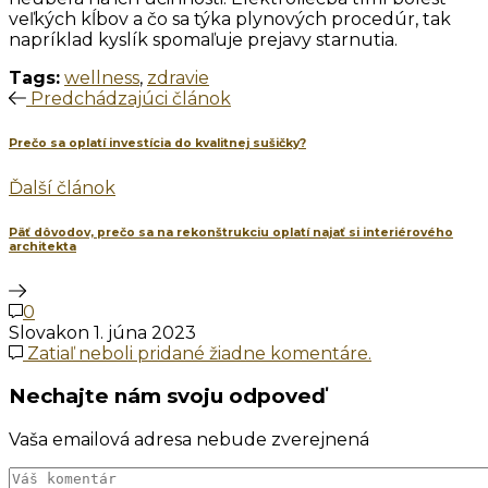
veľkých kĺbov a čo sa týka plynových procedúr, tak
napríklad kyslík spomaľuje prejavy starnutia.
Tags:
wellness
,
zdravie
Predchádzajúci článok
Prečo sa oplatí investícia do kvalitnej sušičky?
Ďalší článok
Päť dôvodov, prečo sa na rekonštrukciu oplatí najať si interiérového
architekta
0
Slovakon
1. júna 2023
Zatiaľ neboli pridané žiadne komentáre.
Nechajte nám svoju odpoveď
Vaša emailová adresa nebude zverejnená