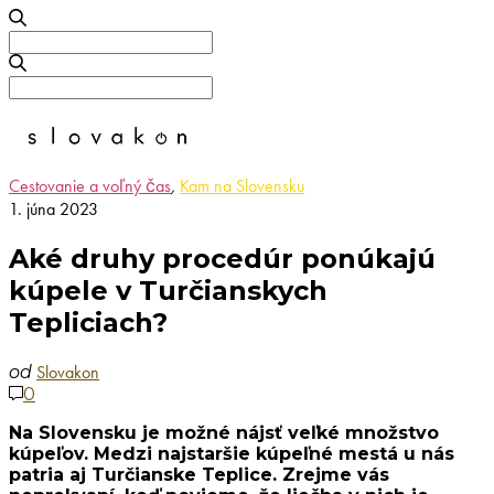
Search
for:
Search
for:
Cestovanie a voľný čas
,
Kam na Slovensku
1. júna 2023
Aké druhy procedúr ponúkajú
kúpele v Turčianskych
Tepliciach?
Slovakon
od
0
Na Slovensku je možné nájsť veľké množstvo
kúpeľov. Medzi najstaršie kúpeľné mestá u nás
patria aj Turčianske Teplice. Zrejme vás