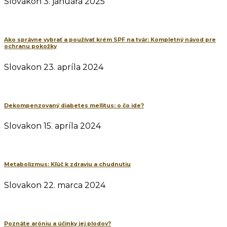
Slovakon
3. januára 2025
Ako správne vybrať a používať krém SPF na tvár: Kompletný návod pre
ochranu pokožky
Slovakon
23. apríla 2024
Dekompenzovaný diabetes mellitus: o čo ide?
Slovakon
15. apríla 2024
Metabolizmus: Kľúč k zdraviu a chudnutiu
Slovakon
22. marca 2024
Poznáte aróniu a účinky jej plodov?