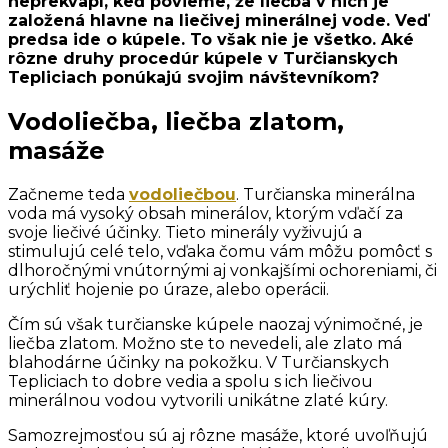
neprekvapí, keď povieme, že liečba v nich je
založená hlavne na liečivej minerálnej vode. Veď
predsa ide o kúpele. To však nie je všetko. Aké
rôzne druhy procedúr kúpele v Turčianskych
Tepliciach ponúkajú svojim návštevníkom?
Vodoliečba, liečba zlatom,
masáže
Začneme teda
vodoliečbou
. Turčianska minerálna
voda má vysoký obsah minerálov, ktorým vďačí za
svoje liečivé účinky. Tieto minerály vyživujú a
stimulujú celé telo, vďaka čomu vám môžu pomôcť s
dlhoročnými vnútornými aj vonkajšími ochoreniami, či
urýchliť hojenie po úraze, alebo operácii.
Čím sú však turčianske kúpele naozaj výnimočné, je
liečba zlatom. Možno ste to nevedeli, ale zlato má
blahodárne účinky na pokožku. V Turčianskych
Tepliciach to dobre vedia a spolu s ich liečivou
minerálnou vodou vytvorili unikátne zlaté kúry.
Samozrejmosťou sú aj rôzne masáže, ktoré uvoľňujú