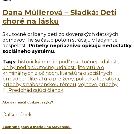
Dana Müllerová – Sladká: Deti
choré na lásku
Skutočné príbehy detí zo slovenských detských
domovov. Tie sa často potom strácajú v labyrinte
dospelosti.
Príbehy nepriaznivo opisujú nedostatky
sociálneho systému.
Tags:
historický román podľa skutočnej udalosti
,
knihy podľa skutočnej udalosti
,
literatúra o
kriminálnych zločinoch
,
literatúra o sociálnych
prípadoch
,
literatúra pre ženy
,
politická literatúra
,
príbehy s náboženskou témou
,
vojnové príbehy
Predchádzajúci článok
Ako sa naučiť cudzie jazyky?
Ďalší článok
Záchrana psov a mačiek na Slovensku