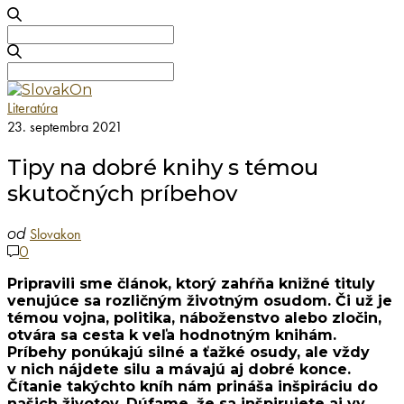
Search
for:
Search
for:
Literatúra
23. septembra 2021
Tipy na dobré knihy s témou
skutočných príbehov
Slovakon
od
0
Pripravili sme článok, ktorý zahŕňa knižné tituly
venujúce sa rozličným životným osudom. Či už je
témou vojna, politika, náboženstvo alebo zločin,
otvára sa cesta k veľa hodnotným knihám.
Príbehy ponúkajú silné a ťažké osudy, ale vždy
v nich nájdete silu a mávajú aj dobré konce.
Čítanie takýchto kníh nám prináša inšpiráciu do
našich životov. Dúfame, že sa inšpirujete aj vy.