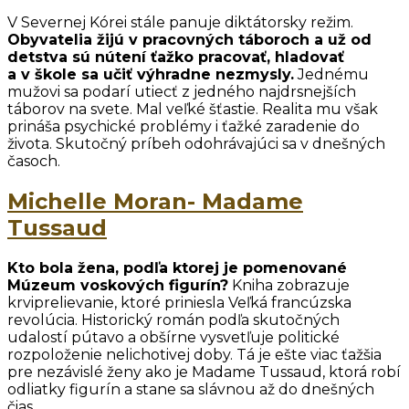
V Severnej Kórei stále panuje diktátorsky režim.
Obyvatelia žijú v pracovných táboroch a už od
detstva sú nútení ťažko pracovať, hladovať
a v škole sa učiť výhradne nezmysly.
Jednému
mužovi sa podarí utiecť z jedného najdrsnejších
táborov na svete. Mal veľké šťastie. Realita mu však
prináša psychické problémy i ťažké zaradenie do
života. Skutočný príbeh odohrávajúci sa v dnešných
časoch.
Michelle Moran- Madame
Tussaud
Kto bola žena, podľa ktorej je pomenované
Múzeum voskových figurín?
Kniha zobrazuje
krviprelievanie, ktoré priniesla Veľká francúzska
revolúcia. Historický román podľa skutočných
udalostí pútavo a obšírne vysvetľuje politické
rozpoloženie nelichotivej doby. Tá je ešte viac ťažšia
pre nezávislé ženy ako je Madame Tussaud, ktorá robí
odliatky figurín a stane sa slávnou až do dnešných
čias.