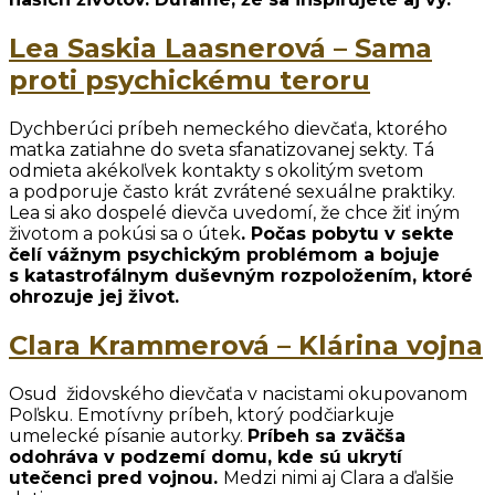
Lea Saskia Laasnerová – Sama
proti psychickému teroru
Dychberúci príbeh nemeckého dievčaťa, ktorého
matka zatiahne do sveta sfanatizovanej sekty. Tá
odmieta akékoľvek kontakty s okolitým svetom
a podporuje často krát zvrátené sexuálne praktiky.
Lea si ako dospelé dievča uvedomí, že chce žiť iným
životom a pokúsi sa o útek
. Počas pobytu v sekte
čelí vážnym psychickým problémom a bojuje
s katastrofálnym duševným rozpoložením, ktoré
ohrozuje jej život.
Clara Krammerová – Klárina vojn
a
Osud židovského dievčaťa v nacistami okupovanom
Poľsku. Emotívny príbeh, ktorý podčiarkuje
umelecké písanie autorky.
Príbeh sa zväčša
odohráva v podzemí domu, kde sú ukrytí
utečenci pred vojnou.
Medzi nimi aj Clara a ďalšie