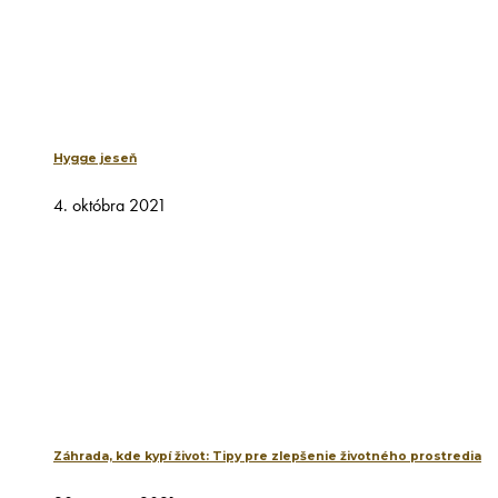
Hygge jeseň
4. októbra 2021
Záhrada, kde kypí život: Tipy pre zlepšenie životného prostredia