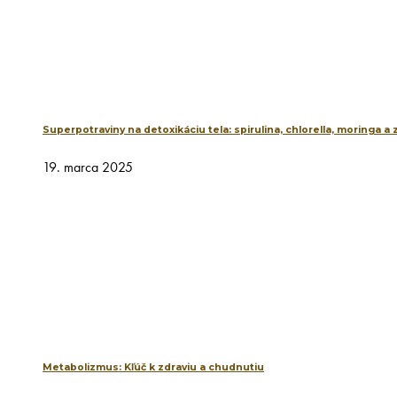
Superpotraviny na detoxikáciu tela: spirulina, chlorella, moringa a
19. marca 2025
Metabolizmus: Kľúč k zdraviu a chudnutiu