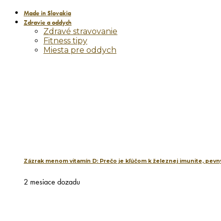
Made in Slovakia
Zdravie a oddych
Zdravé stravovanie
Fitness tipy
Miesta pre oddych
Zázrak menom vitamín D: Prečo je kľúčom k železnej imunite, pevný
2 mesiace dozadu