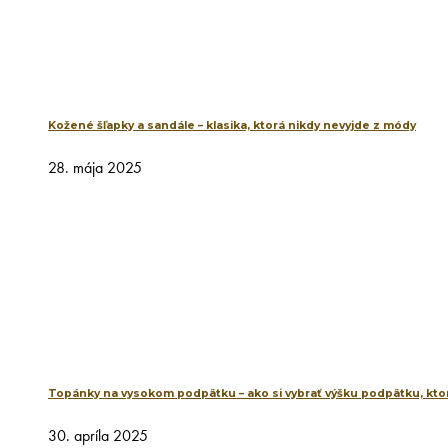
Kožené šľapky a sandále – klasika, ktorá nikdy nevyjde z módy
28. mája 2025
Topánky na vysokom podpätku – ako si vybrať výšku podpätku, ktor
30. apríla 2025