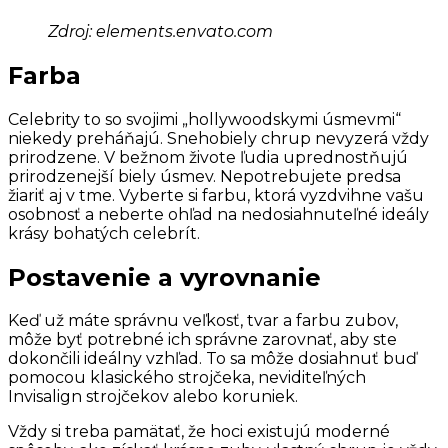
Zdroj: elements.envato.com
Farba
Celebrity to so svojimi „hollywoodskymi úsmevmi“
niekedy preháňajú. Snehobiely chrup nevyzerá vždy
prirodzene. V bežnom živote ľudia uprednostňujú
prirodzenejší biely úsmev. Nepotrebujete predsa
žiariť aj v tme. Vyberte si farbu, ktorá vyzdvihne vašu
osobnosť a neberte ohľad na nedosiahnuteľné ideály
krásy bohatých celebrít.
Postavenie a vyrovnanie
Keď už máte správnu veľkosť, tvar a farbu zubov,
môže byť potrebné ich správne zarovnať, aby ste
dokončili ideálny vzhľad. To sa môže dosiahnuť buď
pomocou klasického strojčeka, neviditeľných
Invisalign strojčekov alebo koruniek.
Vždy si treba pamätať, že hoci existujú moderné