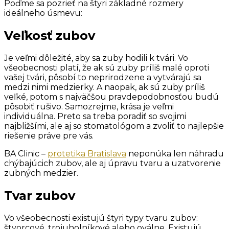
Poďme sa pozrieť na štyri základné rozmery
ideálneho úsmevu:
Veľkosť zubov
Je veľmi dôležité, aby sa zuby hodili k tvári. Vo
všeobecnosti platí, že ak sú zuby príliš malé oproti
vašej tvári, pôsobí to neprirodzene a vytvárajú sa
medzi nimi medzierky. A naopak, ak sú zuby príliš
veľké, potom s najväčšou pravdepodobnosťou budú
pôsobiť rušivo. Samozrejme, krása je veľmi
individuálna. Preto sa treba poradiť so svojimi
najbližšími, ale aj so stomatológom a zvoliť to najlepšie
riešenie práve pre vás.
BA Clinic –
protetika Bratislava
neponúka len náhradu
chýbajúcich zubov, ale aj úpravu tvaru a uzatvorenie
zubných medzier.
Tvar zubov
Vo všeobecnosti existujú štyri typy tvaru zubov:
štvorcové, trojuholníkové alebo oválne. Existujú