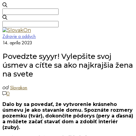
Search
for:
Search
for:
Zdravie a oddych
14. apríla 2023
Povedzte syyyr! Vylepšite svoj
úsmev a cíťte sa ako najkrajšia žena
na svete
Slovakon
od
0
Dalo by sa povedať, že vytvorenie krásneho
úsmevu je ako stavanie domu. Spoznáte rozmery
pozemku (tvár), dokončíte pôdorys (pery a ďasná)
a môžete začať stavať dom a zdobiť interiér
(zuby).