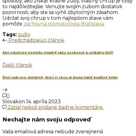
spôsoby, ako získať krásne zuby, vlastný chrup je vždy
to najdôležitejšie. Venujte svojim zubom dostatok
pozornosti, aby ste sa vyhli zbytočným zásahom.
Udržať svoj chrup v tom najlepšom stave vám
pomôže
záchovná stomatológia Bratislava
.
Tags:
zuby
Predchádzajúci článok
Ako náušnice pomôžu vyjadriť vašu osobnosť a unikátny štýl?
Ďalší článok
Štyri rady pre všetkých, ktorí si chcú aj doma tlačiť kvalitné fotky
0
Slovakon
14. apríla 2023
Zatiaľ neboli pridané žiadne komentáre.
Nechajte nám svoju odpoveď
Vaša emailová adresa nebude zverejnená