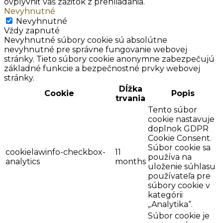
ovplyvniť váš zážitok z prehliadania.
Nevyhnutné
Nevyhnutné
Vždy zapnuté
Nevyhnutné súbory cookie sú absolútne
nevyhnutné pre správne fungovanie webovej
stránky. Tieto súbory cookie anonymne zabezpečujú
základné funkcie a bezpečnostné prvky webovej
stránky.
Dĺžka
Cookie
Popis
trvania
Tento súbor
cookie nastavuje
doplnok GDPR
Cookie Consent.
Súbor cookie sa
cookielawinfo-checkbox-
11
používa na
analytics
months
uloženie súhlasu
používateľa pre
súbory cookie v
kategórii
„Analytika“.
Súbor cookie je