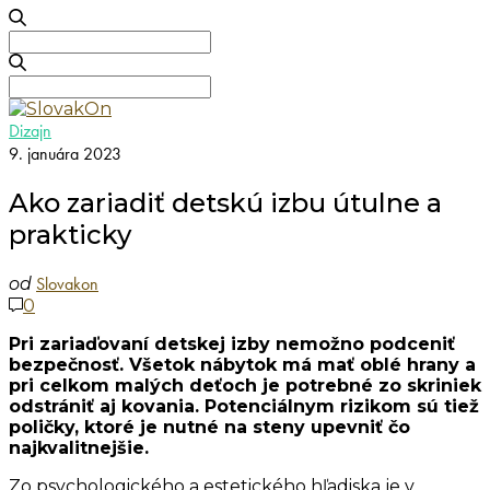
Search
for:
Search
for:
Dizajn
9. januára 2023
Ako zariadiť detskú izbu útulne a
prakticky
Slovakon
od
0
Pri zariaďovaní detskej izby nemožno podceniť
bezpečnosť. Všetok nábytok má mať oblé hrany a
pri celkom malých deťoch je potrebné zo skriniek
odstrániť aj kovania. Potenciálnym rizikom sú tiež
poličky, ktoré je nutné na steny upevniť čo
najkvalitnejšie.
Zo psychologického a estetického hľadiska je v