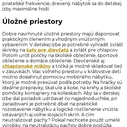
priateľské frekvencie, drevený nábytok sa do detskej
izby maximálne hodí.
Úložné priestory
Dobre navrhnuté úložné priestory majú disponovať
praktickým členením a vhodným vnútorným
vybavením. V detskej izbe je potrebné vyhradiť zvlášť
skrinky na
šaty pre dievčatá
a zvlášť pre chlapcov.
Potom určiť poličky na školské oblečenie, športové
oblečenie a domáce oblečenie. Dievčenské aj
chlapčenské mikiny
a tričká je možné skladovať tiež
v zásuvkách. Viac voľného priestoru v kráľovstve detí
možno dosiahnuť pomocou mobilného nábytku,
ktorý je možné presúvať podľa potreby. Na hračky sú
ideálne prepravky, škatule a koše, na knihy a školské
pomôcky kontajnery na kolieskach. Aby sa v detskej
izbe dal poriadok udržiavať čo najjednoduchšie, pri
zariaďovaní je potrebné dbať na praktické
rozostavenie nábytku a logické rozčlenenie vnútra
vstavaných aj voľne stojacich skríň. A čím
neutralizovať pachy? Pokiaľ nechcete použiť umelé
výrobky, na neutralizáciu pachov dobre poslúžia