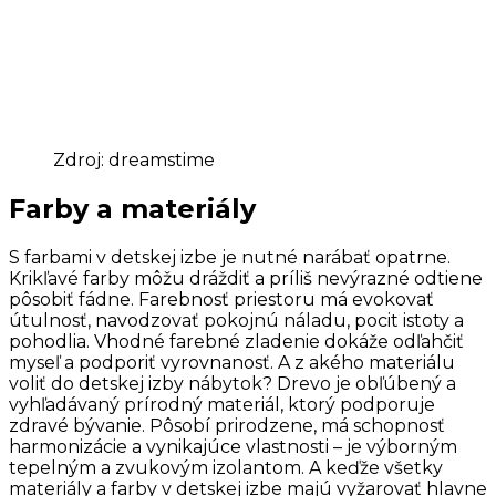
Zdroj: dreamstime
Farby a materiály
S farbami v detskej izbe je nutné narábať opatrne.
Krikľavé farby môžu dráždiť a príliš nevýrazné odtiene
pôsobiť fádne. Farebnosť priestoru má evokovať
útulnosť, navodzovať pokojnú náladu, pocit istoty a
pohodlia. Vhodné farebné zladenie dokáže odľahčiť
myseľ a podporiť vyrovnanosť. A z akého materiálu
voliť do detskej izby nábytok? Drevo je obľúbený a
vyhľadávaný prírodný materiál, ktorý podporuje
zdravé bývanie. Pôsobí prirodzene, má schopnosť
harmonizácie a vynikajúce vlastnosti – je výborným
tepelným a zvukovým izolantom. A keďže všetky
materiály a farby v detskej izbe majú vyžarovať hlavne