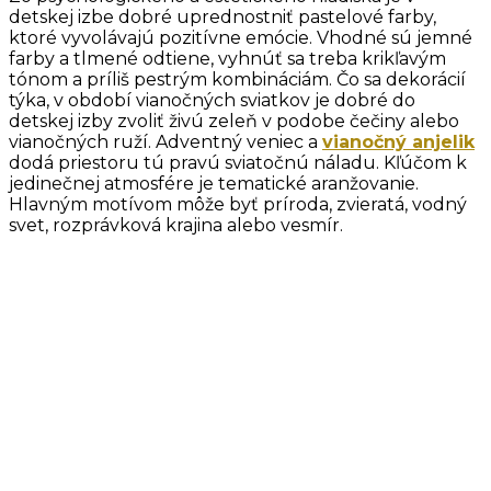
detskej izbe dobré uprednostniť pastelové farby,
ktoré vyvolávajú pozitívne emócie. Vhodné sú jemné
farby a tlmené odtiene, vyhnúť sa treba krikľavým
tónom a príliš pestrým kombináciám. Čo sa dekorácií
týka, v období vianočných sviatkov je dobré do
detskej izby zvoliť živú zeleň v podobe čečiny alebo
vianočných ruží. Adventný veniec a
vianočný anjelik
dodá priestoru tú pravú sviatočnú náladu. Kľúčom k
jedinečnej atmosfére je tematické aranžovanie.
Hlavným motívom môže byť príroda, zvieratá, vodný
svet, rozprávková krajina alebo vesmír.