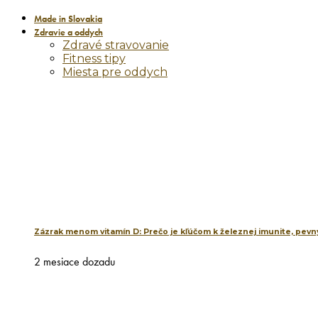
Made in Slovakia
Zdravie a oddych
Zdravé stravovanie
Fitness tipy
Miesta pre oddych
Zázrak menom vitamín D: Prečo je kľúčom k železnej imunite, pevný
2 mesiace dozadu