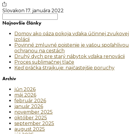
Slovakon
17. januára 2022
Search
for:
Najnovšie články
Domov ako oáza pokoja vďaka účinnej zvukovej
izolácii
Povinné zmluvné poistenie je vašou spoľahlivou
ochranou na cestách
Druhý dych pre starý nábytok vďaka renovácii
Proces sublimačnej tlače
Keď práčka štrajkuje: najčastejšie poruchy
Archív
jún 2026
máj 2026
február 2026
január 2026
november 2025
október 2025
september 2025
august 2025