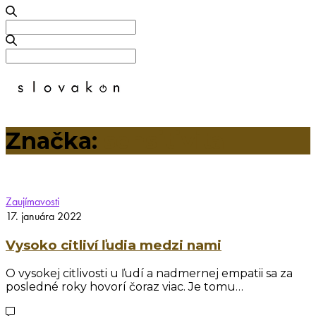
Search
for:
Search
for:
Značka:
sensitivita
Zaujímavosti
17. januára 2022
Vysoko citliví ľudia medzi nami
O vysokej citlivosti u ľudí a nadmernej empatii sa za
posledné roky hovorí čoraz viac. Je tomu…