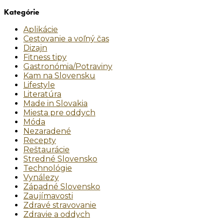
Kategórie
Aplikácie
Cestovanie a voľný čas
Dizajn
Fitness tipy
Gastronómia/Potraviny
Kam na Slovensku
Lifestyle
Literatúra
Made in Slovakia
Miesta pre oddych
Móda
Nezaradené
Recepty
Reštaurácie
Stredné Slovensko
Technológie
Vynálezy
Západné Slovensko
Zaujímavosti
Zdravé stravovanie
Zdravie a oddych