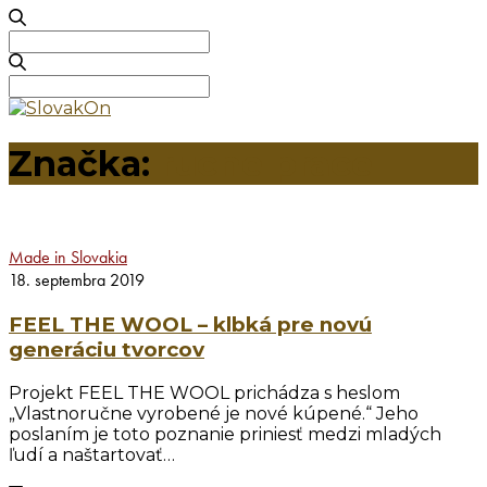
Search
for:
Search
for:
Značka:
rucne prace
Made in Slovakia
18. septembra 2019
FEEL THE WOOL – klbká pre novú
generáciu tvorcov
Projekt FEEL THE WOOL prichádza s heslom
„Vlastnoručne vyrobené je nové kúpené.“ Jeho
poslaním je toto poznanie priniesť medzi mladých
ľudí a naštartovať…