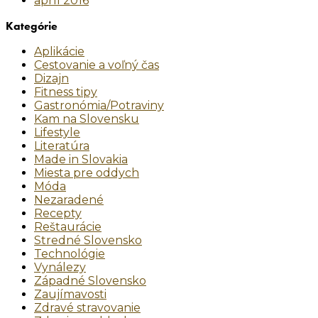
apríl 2016
Kategórie
Aplikácie
Cestovanie a voľný čas
Dizajn
Fitness tipy
Gastronómia/Potraviny
Kam na Slovensku
Lifestyle
Literatúra
Made in Slovakia
Miesta pre oddych
Móda
Nezaradené
Recepty
Reštaurácie
Stredné Slovensko
Technológie
Vynálezy
Západné Slovensko
Zaujímavosti
Zdravé stravovanie