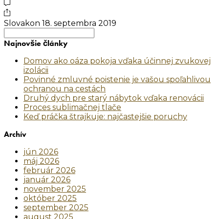
Slovakon
18. septembra 2019
Search
for:
Najnovšie články
Domov ako oáza pokoja vďaka účinnej zvukovej
izolácii
Povinné zmluvné poistenie je vašou spoľahlivou
ochranou na cestách
Druhý dych pre starý nábytok vďaka renovácii
Proces sublimačnej tlače
Keď práčka štrajkuje: najčastejšie poruchy
Archív
jún 2026
máj 2026
február 2026
január 2026
november 2025
október 2025
september 2025
august 2025