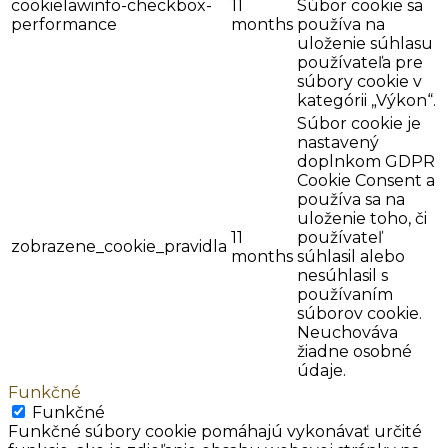
cookielawinfo-checkbox-
11
Súbor cookie sa
performance
months
používa na
uloženie súhlasu
používateľa pre
súbory cookie v
kategórii „Výkon“.
Súbor cookie je
nastavený
doplnkom GDPR
Cookie Consent a
používa sa na
uloženie toho, či
11
používateľ
zobrazene_cookie_pravidla
months
súhlasil alebo
nesúhlasil s
používaním
súborov cookie.
Neuchováva
žiadne osobné
údaje.
Funkčné
Funkčné
Funkčné súbory cookie pomáhajú vykonávať určité