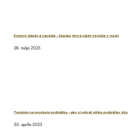
Kožené šľapky a sandále – klasika, ktorá nikdy nevyjde z módy
28. mája 2025
Topánky na vysokom podpätku – ako si vybrať výšku podpätku, ktor
30. apríla 2025