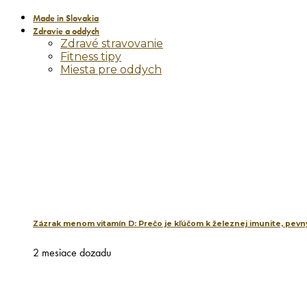
Made in Slovakia
Zdravie a oddych
Zdravé stravovanie
Fitness tipy
Miesta pre oddych
Zázrak menom vitamín D: Prečo je kľúčom k železnej imunite, pevný
2 mesiace dozadu