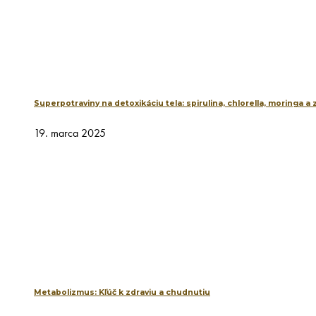
Superpotraviny na detoxikáciu tela: spirulina, chlorella, moringa a
19. marca 2025
Metabolizmus: Kľúč k zdraviu a chudnutiu