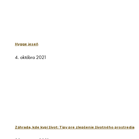
Hygge jeseň
4. októbra 2021
Záhrada, kde kypí život: Tipy pre zlepšenie životného prostredia