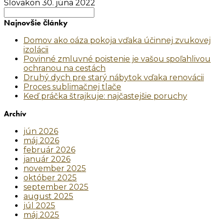
Slovakon
30. júna 2022
Search
for:
Najnovšie články
Domov ako oáza pokoja vďaka účinnej zvukovej
izolácii
Povinné zmluvné poistenie je vašou spoľahlivou
ochranou na cestách
Druhý dych pre starý nábytok vďaka renovácii
Proces sublimačnej tlače
Keď práčka štrajkuje: najčastejšie poruchy
Archív
jún 2026
máj 2026
február 2026
január 2026
november 2025
október 2025
september 2025
august 2025
júl 2025
máj 2025