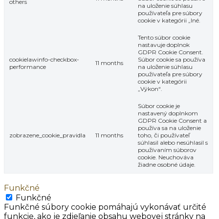
others
na uloženie súhlasu
používateľa pre súbory
cookie v kategórii „Iné.
Tento súbor cookie
nastavuje doplnok
GDPR Cookie Consent.
cookielawinfo-checkbox-
Súbor cookie sa používa
11 months
performance
na uloženie súhlasu
používateľa pre súbory
cookie v kategórii
„Výkon“.
Súbor cookie je
nastavený doplnkom
GDPR Cookie Consent a
používa sa na uloženie
zobrazene_cookie_pravidla
11 months
toho, či používateľ
súhlasil alebo nesúhlasil s
používaním súborov
cookie. Neuchováva
žiadne osobné údaje.
Funkčné
Funkčné
Funkčné súbory cookie pomáhajú vykonávať určité
funkcie, ako je zdieľanie obsahu webovej stránky na