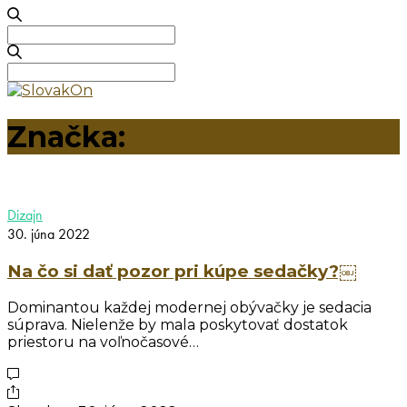
Search
for:
Search
for:
Značka:
obývačka
Dizajn
30. júna 2022
Na čo si dať pozor pri kúpe sedačky?￼
Dominantou každej modernej obývačky je sedacia
súprava. Nielenže by mala poskytovať dostatok
priestoru na voľnočasové…