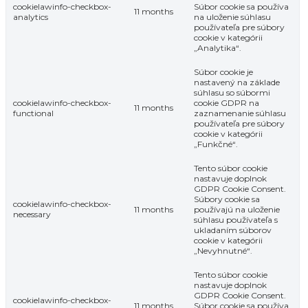
cookielawinfo-checkbox-
Súbor cookie sa používa
11 months
analytics
na uloženie súhlasu
používateľa pre súbory
cookie v kategórii
„Analytika“.
Súbor cookie je
nastavený na základe
súhlasu so súbormi
cookielawinfo-checkbox-
cookie GDPR na
11 months
functional
zaznamenanie súhlasu
používateľa pre súbory
cookie v kategórii
„Funkčné“.
Tento súbor cookie
nastavuje doplnok
GDPR Cookie Consent.
Súbory cookie sa
cookielawinfo-checkbox-
11 months
používajú na uloženie
necessary
súhlasu používateľa s
ukladaním súborov
cookie v kategórii
„Nevyhnutné“.
Tento súbor cookie
nastavuje doplnok
GDPR Cookie Consent.
cookielawinfo-checkbox-
11 months
Súbor cookie sa používa