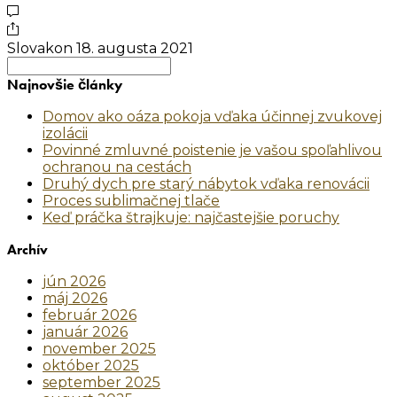
Slovakon
18. augusta 2021
Search
for:
Najnovšie články
Domov ako oáza pokoja vďaka účinnej zvukovej
izolácii
Povinné zmluvné poistenie je vašou spoľahlivou
ochranou na cestách
Druhý dych pre starý nábytok vďaka renovácii
Proces sublimačnej tlače
Keď práčka štrajkuje: najčastejšie poruchy
Archív
jún 2026
máj 2026
február 2026
január 2026
november 2025
október 2025
september 2025