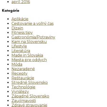
apríl 2016
Kategórie
Aplikácie
Cestovanie a voľný čas
Dizajn
Fitness tipy
Gastronómia/Potraviny
Kam na Slovensku
Lifestyle
Literatúra
Made in Slovakia
Miesta pre oddych
Móda
Nezaradené
Recepty
Reštaurácie
Stredné Slovensko
Technológie
Vynálezy
Západné Slovensko
Zaujímavosti
Zdravé stravovanie