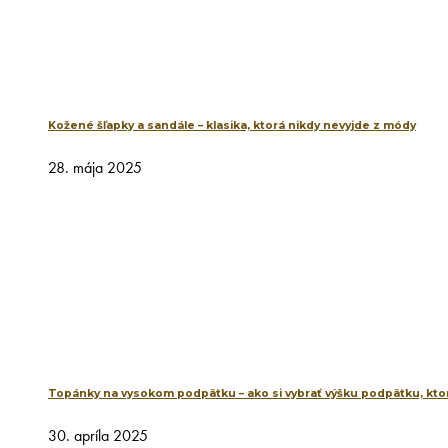
Kožené šľapky a sandále – klasika, ktorá nikdy nevyjde z módy
28. mája 2025
Topánky na vysokom podpätku – ako si vybrať výšku podpätku, ktor
30. apríla 2025