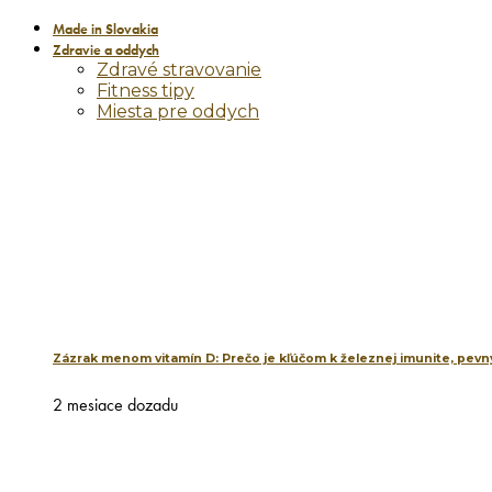
Made in Slovakia
Zdravie a oddych
Zdravé stravovanie
Fitness tipy
Miesta pre oddych
Zázrak menom vitamín D: Prečo je kľúčom k železnej imunite, pevný
2 mesiace dozadu