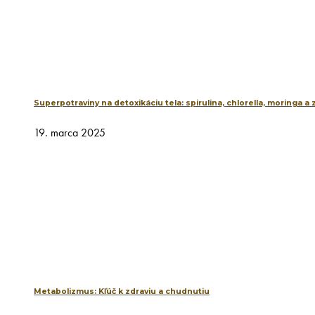
Superpotraviny na detoxikáciu tela: spirulina, chlorella, moringa a
19. marca 2025
Metabolizmus: Kľúč k zdraviu a chudnutiu