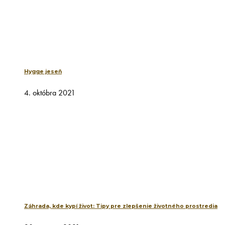
Hygge jeseň
4. októbra 2021
Záhrada, kde kypí život: Tipy pre zlepšenie životného prostredia