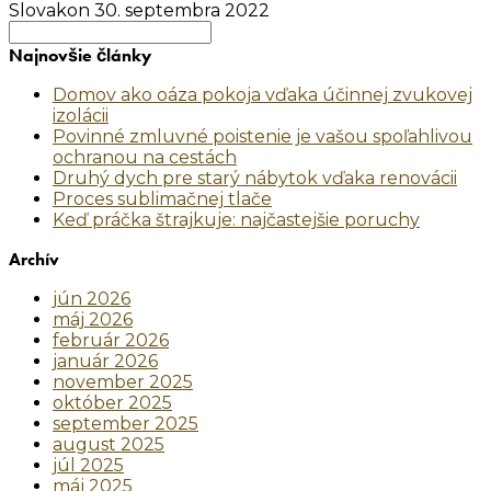
Slovakon
30. septembra 2022
Search
for:
Najnovšie články
Domov ako oáza pokoja vďaka účinnej zvukovej
izolácii
Povinné zmluvné poistenie je vašou spoľahlivou
ochranou na cestách
Druhý dych pre starý nábytok vďaka renovácii
Proces sublimačnej tlače
Keď práčka štrajkuje: najčastejšie poruchy
Archív
jún 2026
máj 2026
február 2026
január 2026
november 2025
október 2025
september 2025
august 2025
júl 2025
máj 2025