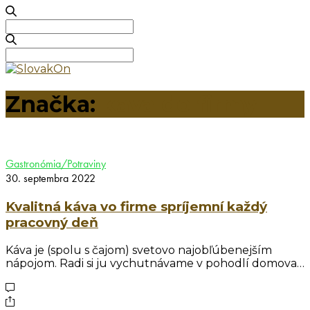
Search
for:
Search
for:
Značka:
kava do firmy
Gastronómia/Potraviny
30. septembra 2022
Kvalitná káva vo firme spríjemní každý
pracovný deň
Káva je (spolu s čajom) svetovo najobľúbenejším
nápojom. Radi si ju vychutnávame v pohodlí domova…