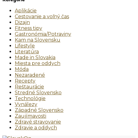
Aplikácie
Cestovanie a voľný čas
Dizajn
Fitness tipy
Gastronómia/Potraviny
Kam na Slovensku
Lifestyle
Literatúra
Made in Slovakia
Miesta pre oddych
Móda
Nezaradené
Recepty
Reštaurácie
Stredné Slovensko
Technológie
Vynálezy
Západné Slovensko
Zaujímavosti
Zdravé stravovanie
Zdravie a oddych