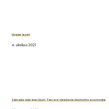
Hygge jeseň
4. októbra 2021
Záhrada, kde kypí život: Tipy pre zlepšenie životného prostredia