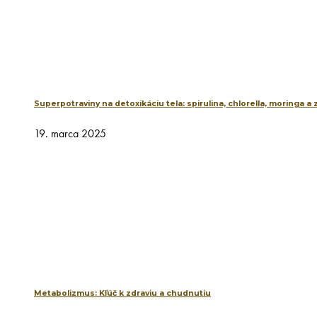
Superpotraviny na detoxikáciu tela: spirulina, chlorella, moringa a
19. marca 2025
Metabolizmus: Kľúč k zdraviu a chudnutiu