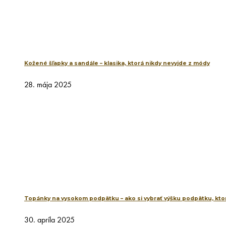
Kožené šľapky a sandále – klasika, ktorá nikdy nevyjde z módy
28. mája 2025
Topánky na vysokom podpätku – ako si vybrať výšku podpätku, ktor
30. apríla 2025