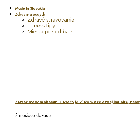
Made in Slovakia
Zdravie a oddych
Zdravé stravovanie
Fitness tipy
Miesta pre oddych
Zázrak menom vitamín D: Prečo je kľúčom k železnej imunite, pevný
2 mesiace dozadu