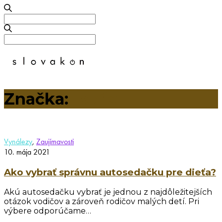
Search
for:
Search
for:
Značka:
isofix
Vynálezy
,
Zaujímavosti
10. mája 2021
Ako vybrať správnu autosedačku pre dieťa?
Akú autosedačku vybrať je jednou z najdôležitejších
otázok vodičov a zároveň rodičov malých detí. Pri
výbere odporúčame…