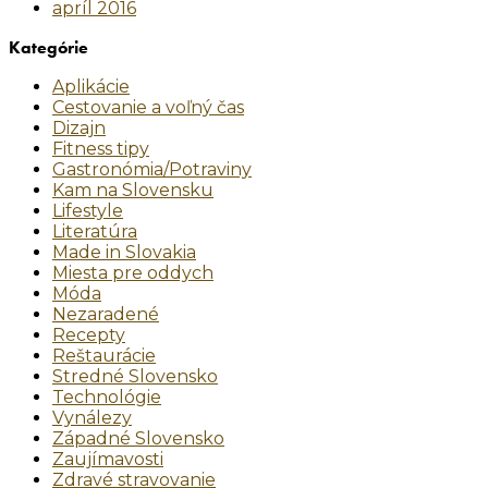
apríl 2016
Kategórie
Aplikácie
Cestovanie a voľný čas
Dizajn
Fitness tipy
Gastronómia/Potraviny
Kam na Slovensku
Lifestyle
Literatúra
Made in Slovakia
Miesta pre oddych
Móda
Nezaradené
Recepty
Reštaurácie
Stredné Slovensko
Technológie
Vynálezy
Západné Slovensko
Zaujímavosti
Zdravé stravovanie