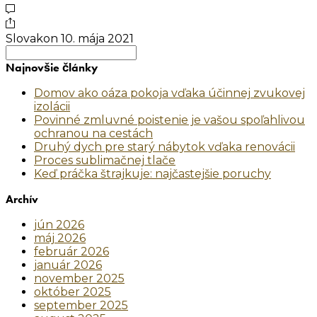
Slovakon
10. mája 2021
Search
for:
Najnovšie články
Domov ako oáza pokoja vďaka účinnej zvukovej
izolácii
Povinné zmluvné poistenie je vašou spoľahlivou
ochranou na cestách
Druhý dych pre starý nábytok vďaka renovácii
Proces sublimačnej tlače
Keď práčka štrajkuje: najčastejšie poruchy
Archív
jún 2026
máj 2026
február 2026
január 2026
november 2025
október 2025
september 2025