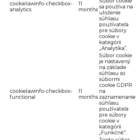
Súbor cookie
cookielawinfo-checkbox-
11
sa používa na
analytics
months
uloženie
súhlasu
používateľa
pre súbory
cookie v
kategórii
„Analytika“.
Súbor cookie
je nastavený
na základe
súhlasu so
súbormi
cookie GDPR
cookielawinfo-checkbox-
11
na
functional
months
zaznamenanie
súhlasu
používateľa
pre súbory
cookie v
kategórii
„Funkčné“.
Tento súbor