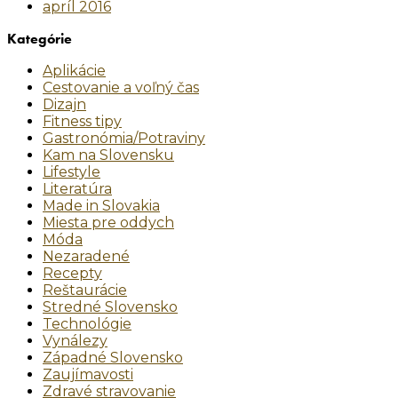
apríl 2016
Kategórie
Aplikácie
Cestovanie a voľný čas
Dizajn
Fitness tipy
Gastronómia/Potraviny
Kam na Slovensku
Lifestyle
Literatúra
Made in Slovakia
Miesta pre oddych
Móda
Nezaradené
Recepty
Reštaurácie
Stredné Slovensko
Technológie
Vynálezy
Západné Slovensko
Zaujímavosti
Zdravé stravovanie