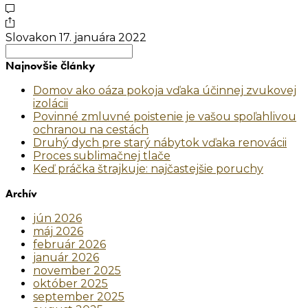
Slovakon
17. januára 2022
Search
for:
Najnovšie články
Domov ako oáza pokoja vďaka účinnej zvukovej
izolácii
Povinné zmluvné poistenie je vašou spoľahlivou
ochranou na cestách
Druhý dych pre starý nábytok vďaka renovácii
Proces sublimačnej tlače
Keď práčka štrajkuje: najčastejšie poruchy
Archív
jún 2026
máj 2026
február 2026
január 2026
november 2025
október 2025
september 2025