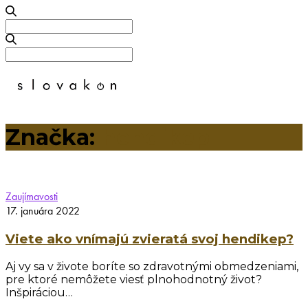
Search
for:
Search
for:
Značka:
hendikep
Zaujímavosti
17. januára 2022
Viete ako vnímajú zvieratá svoj hendikep?
Aj vy sa v živote boríte so zdravotnými obmedzeniami,
pre ktoré nemôžete viesť plnohodnotný život?
Inšpiráciou…