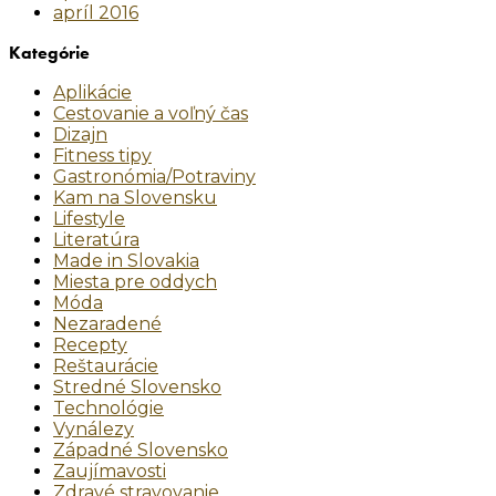
apríl 2016
Kategórie
Aplikácie
Cestovanie a voľný čas
Dizajn
Fitness tipy
Gastronómia/Potraviny
Kam na Slovensku
Lifestyle
Literatúra
Made in Slovakia
Miesta pre oddych
Móda
Nezaradené
Recepty
Reštaurácie
Stredné Slovensko
Technológie
Vynálezy
Západné Slovensko
Zaujímavosti
Zdravé stravovanie