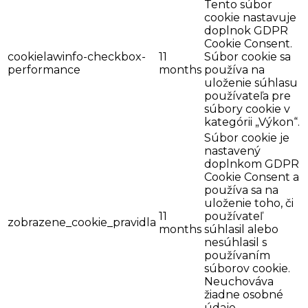
Tento súbor
cookie nastavuje
doplnok GDPR
Cookie Consent.
cookielawinfo-checkbox-
11
Súbor cookie sa
performance
months
používa na
uloženie súhlasu
používateľa pre
súbory cookie v
kategórii „Výkon“.
Súbor cookie je
nastavený
doplnkom GDPR
Cookie Consent a
používa sa na
uloženie toho, či
11
používateľ
zobrazene_cookie_pravidla
months
súhlasil alebo
nesúhlasil s
používaním
súborov cookie.
Neuchováva
žiadne osobné
údaje.