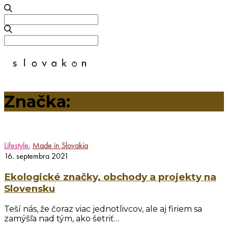
Search
for:
Search
for:
Značka:
eco
Lifestyle
,
Made in Slovakia
16. septembra 2021
Ekologické značky, obchody a projekty na
Slovensku
Teší nás, že čoraz viac jednotlivcov, ale aj firiem sa
zamýšľa nad tým, ako šetriť…