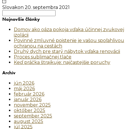
Slovakon
20. septembra 2021
Search
for:
Najnovšie články
Domov ako oáza pokoja vďaka účinnej zvukovej
izolácii
Povinné zmluvné poistenie je vašou spoľahlivou
ochranou na cestách
Druhý dych pre starý nábytok vďaka renovácii
Proces sublimačnej tlače
Keď práčka štrajkuje: najčastejšie poruchy
Archív
jún 2026
máj 2026
február 2026
január 2026
november 2025
október 2025
september 2025
august 2025
júl 2025