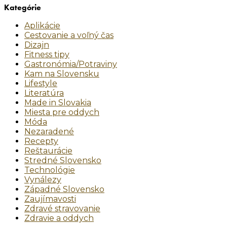
Kategórie
Aplikácie
Cestovanie a voľný čas
Dizajn
Fitness tipy
Gastronómia/Potraviny
Kam na Slovensku
Lifestyle
Literatúra
Made in Slovakia
Miesta pre oddych
Móda
Nezaradené
Recepty
Reštaurácie
Stredné Slovensko
Technológie
Vynálezy
Západné Slovensko
Zaujímavosti
Zdravé stravovanie
Zdravie a oddych