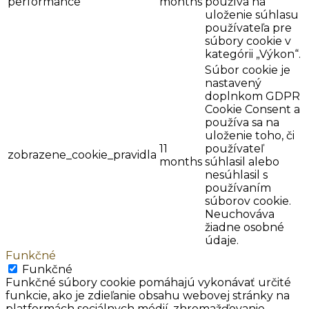
performance
months
používa na
uloženie súhlasu
používateľa pre
súbory cookie v
kategórii „Výkon“.
Súbor cookie je
nastavený
doplnkom GDPR
Cookie Consent a
používa sa na
uloženie toho, či
11
používateľ
zobrazene_cookie_pravidla
months
súhlasil alebo
nesúhlasil s
používaním
súborov cookie.
Neuchováva
žiadne osobné
údaje.
Funkčné
Funkčné
Funkčné súbory cookie pomáhajú vykonávať určité
funkcie, ako je zdieľanie obsahu webovej stránky na
platformách sociálnych médií, zhromažďovanie