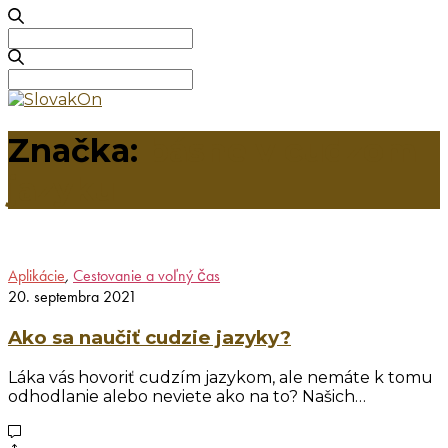
Search
for:
Search
for:
Značka:
básne v cudzom
jazyku
Aplikácie
,
Cestovanie a voľný čas
20. septembra 2021
Ako sa naučiť cudzie jazyky?
Láka vás hovoriť cudzím jazykom, ale nemáte k tomu
odhodlanie alebo neviete ako na to? Našich…