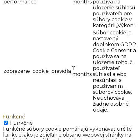
performance
months
používa na
uloženie súhlasu
používateľa pre
súbory cookie v
kategórii „Výkon“.
Súbor cookie je
nastavený
doplnkom GDPR
Cookie Consent a
používa sa na
uloženie toho, či
11
používateľ
zobrazene_cookie_pravidla
months
súhlasil alebo
nesúhlasil s
používaním
súborov cookie.
Neuchováva
žiadne osobné
údaje.
Funkčné
Funkčné
Funkčné súbory cookie pomáhajú vykonávať určité
funkcie, ako je zdieľanie obsahu webovej stránky na