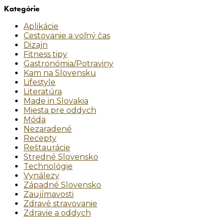
Kategórie
Aplikácie
Cestovanie a voľný čas
Dizajn
Fitness tipy
Gastronómia/Potraviny
Kam na Slovensku
Lifestyle
Literatúra
Made in Slovakia
Miesta pre oddych
Móda
Nezaradené
Recepty
Reštaurácie
Stredné Slovensko
Technológie
Vynálezy
Západné Slovensko
Zaujímavosti
Zdravé stravovanie
Zdravie a oddych