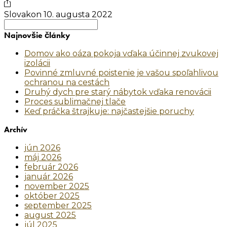
Slovakon
10. augusta 2022
Search
for:
Najnovšie články
Domov ako oáza pokoja vďaka účinnej zvukovej
izolácii
Povinné zmluvné poistenie je vašou spoľahlivou
ochranou na cestách
Druhý dych pre starý nábytok vďaka renovácii
Proces sublimačnej tlače
Keď práčka štrajkuje: najčastejšie poruchy
Archív
jún 2026
máj 2026
február 2026
január 2026
november 2025
október 2025
september 2025
august 2025
júl 2025