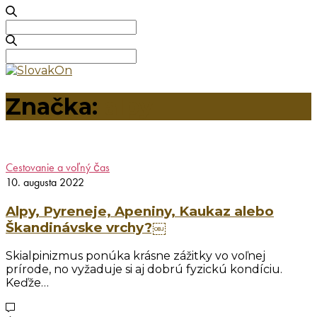
Search
for:
Search
for:
Značka:
alpy
Cestovanie a voľný čas
10. augusta 2022
Alpy, Pyreneje, Apeniny, Kaukaz alebo
Škandinávske vrchy?￼
Skialpinizmus ponúka krásne zážitky vo voľnej
prírode, no vyžaduje si aj dobrú fyzickú kondíciu.
Keďže…