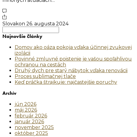
mnohých situáciach…
Slovakon
26. augusta 2024
Search
for:
Najnovšie články
Domov ako oáza pokoja vďaka účinnej zvukovej
izolácii
Povinné zmluvné poistenie je vašou spoľahlivou
ochranou na cestách
Druhý dych pre starý nábytok vďaka renovácii
Proces sublimačnej tlače
Keď práčka štrajkuje: najčastejšie poruchy
Archív
jún 2026
máj 2026
február 2026
január 2026
november 2025
október 2025