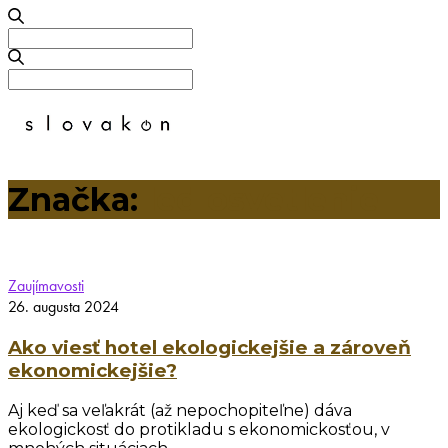
Search
for:
Search
for:
Značka:
led osvetlenie
Zaujímavosti
26. augusta 2024
Ako viesť hotel ekologickejšie a zároveň
ekonomickejšie?
Aj keď sa veľakrát (až nepochopiteľne) dáva
ekologickosť do protikladu s ekonomickosťou, v