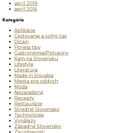
apríl 2019
apríl 2016
Kategórie
Aplikácie
Cestovanie a voľný čas
Dizajn
Fitness tipy
Gastronómia/Potraviny
Kam na Slovensku
Lifestyle
Literatúra
Made in Slovakia
Miesta pre oddych
Móda
Nezaradené
Recepty
Reštaurácie
Stredné Slovensko
Technológie
Vynálezy
Západné Slovensko
Zaujímavosti