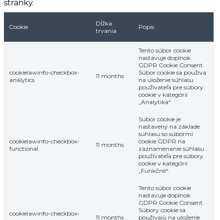
stránky.
Dĺžka
Cookie
Popis
trvania
Tento súbor cookie
nastavuje doplnok
GDPR Cookie Consent.
cookielawinfo-checkbox-
Súbor cookie sa používa
11 months
analytics
na uloženie súhlasu
používateľa pre súbory
cookie v kategórii
„Analytika“.
Súbor cookie je
nastavený na základe
súhlasu so súbormi
cookielawinfo-checkbox-
cookie GDPR na
11 months
functional
zaznamenanie súhlasu
používateľa pre súbory
cookie v kategórii
„Funkčné“.
Tento súbor cookie
nastavuje doplnok
GDPR Cookie Consent.
Súbory cookie sa
cookielawinfo-checkbox-
11 months
používajú na uloženie