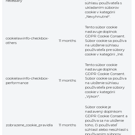
necessary
súhlasu používateľa s
ukladaním súborov
cookie v kategórii
„Nevyhnutné“.
Tento súbor cookie
nastavuje doplnok
GDPR Cookie Consent.
cookielawinfo-checkbox-
11 months
Súbor cookie sa používa
others
na uloženie súhlasu
používateľa pre súbory
cookie v kategórii „Iné.
Tento súbor cookie
nastavuje doplnok
GDPR Cookie Consent.
cookielawinfo-checkbox-
Súbor cookie sa používa
11 months
performance
na uloženie súhlasu
používateľa pre súbory
cookie v kategórii
„Výkon“.
Súbor cookie je
nastavený doplnkom
GDPR Cookie Consent a
používa sa na uloženie
zobrazene_cookie_pravidla
11 months
toho, či používateľ
súhlasil alebo nesúhlasil s
používaním súborov