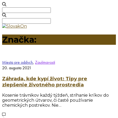
Search
for:
Search
for:
Značka:
kvety
Miesta pre oddych
,
Zaujímavosti
20. augusta 2021
Záhrada, kde kypí život: Tipy pre
zlepšenie životného prostredia
Kosenie trávnikov každý týždeň, strihanie kríkov do
geometrických útvarov, či časté používanie
chemických postrekov. Nie…