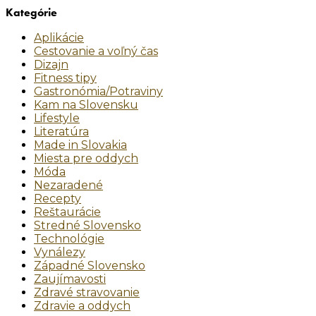
Kategórie
Aplikácie
Cestovanie a voľný čas
Dizajn
Fitness tipy
Gastronómia/Potraviny
Kam na Slovensku
Lifestyle
Literatúra
Made in Slovakia
Miesta pre oddych
Móda
Nezaradené
Recepty
Reštaurácie
Stredné Slovensko
Technológie
Vynálezy
Západné Slovensko
Zaujímavosti
Zdravé stravovanie
Zdravie a oddych