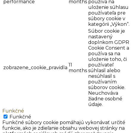
performance
months
používa na
uloženie súhlasu
používateľa pre
súbory cookie v
kategórii „Výkon“.
Súbor cookie je
nastavený
doplnkom GDPR
Cookie Consent a
používa sa na
uloženie toho, či
11
používateľ
zobrazene_cookie_pravidla
months
súhlasil alebo
nesúhlasil s
používaním
súborov cookie.
Neuchováva
žiadne osobné
údaje.
Funkčné
Funkčné
Funkčné súbory cookie pomáhajú vykonávať určité
funkcie, ako je zdieľanie obsahu webovej stránky na