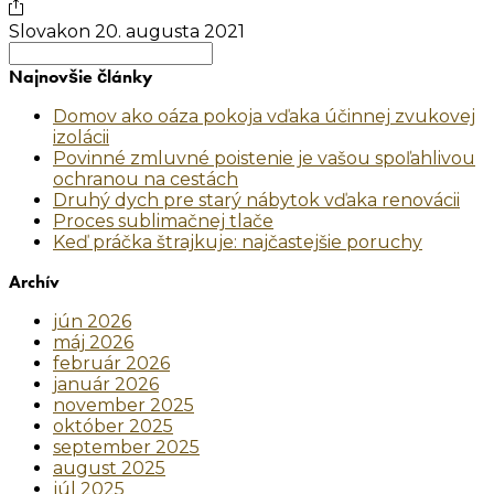
Slovakon
20. augusta 2021
Search
for:
Najnovšie články
Domov ako oáza pokoja vďaka účinnej zvukovej
izolácii
Povinné zmluvné poistenie je vašou spoľahlivou
ochranou na cestách
Druhý dych pre starý nábytok vďaka renovácii
Proces sublimačnej tlače
Keď práčka štrajkuje: najčastejšie poruchy
Archív
jún 2026
máj 2026
február 2026
január 2026
november 2025
október 2025
september 2025
august 2025
júl 2025