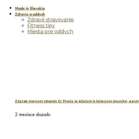
Made in Slovakia
Zdravie a oddych
Zdravé stravovanie
Fitness tipy
Miesta pre oddych
Zázrak menom vitamín D: Prečo je kľúčom k železnej imunite, pevný
2 mesiace dozadu