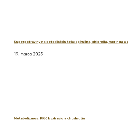
Superpotraviny na detoxikáciu tela: spirulina, chlorella, moringa a
19. marca 2025
Metabolizmus: Kľúč k zdraviu a chudnutiu