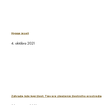
Hygge jeseň
4. októbra 2021
Záhrada, kde kypí život: Tipy pre zlepšenie životného prostredia