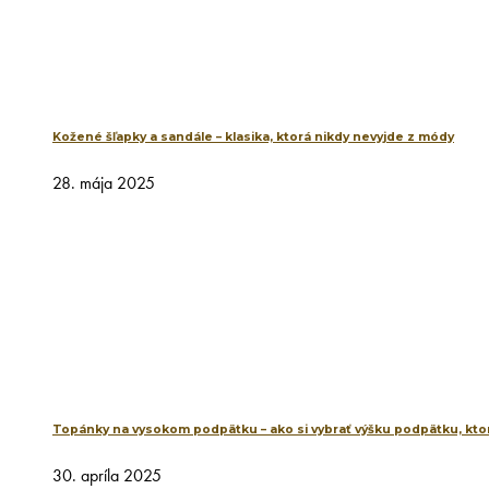
Kožené šľapky a sandále – klasika, ktorá nikdy nevyjde z módy
28. mája 2025
Topánky na vysokom podpätku – ako si vybrať výšku podpätku, ktor
30. apríla 2025