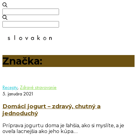
Search
for:
Search
for:
Značka:
jogurt
Recepty
,
Zdravé stravovanie
5. januára 2021
Domáci jogurt – zdravý, chutný a
jednoduchý
Príprava jogurtu doma je ľahšia, ako si myslíte, a je
oveľa lacnejšia ako jeho kúpa.…