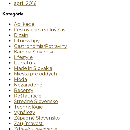
apríl 2016
Kategórie
Aplikácie
Cestovanie a voľný čas
Dizajn
Fitness tipy
Gastronómia/Potraviny
Kam na Slovensku
Lifestyle
Literatúra
Made in Slovakia
Miesta pre oddych
Móda
Nezaradené
Recepty
Reštaurácie
Stredné Slovensko
Technológie
Vynálezy
Západné Slovensko
Zaujímavosti
Zdravé stravovanie