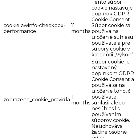
Tento súbor
cookie nastavuje
doplnok GDPR
Cookie Consent.
cookielawinfo-checkbox-
11
Súbor cookie sa
performance
months
používa na
uloženie súhlasu
používateľa pre
súbory cookie v
kategórii „Výkon“.
Súbor cookie je
nastavený
doplnkom GDPR
Cookie Consent a
používa sa na
uloženie toho, či
11
používateľ
zobrazene_cookie_pravidla
months
súhlasil alebo
nesúhlasil s
používaním
súborov cookie.
Neuchováva
žiadne osobné
údaje.