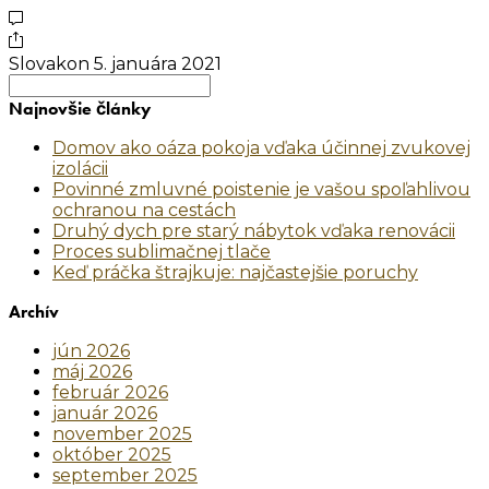
Slovakon
5. januára 2021
Search
for:
Najnovšie články
Domov ako oáza pokoja vďaka účinnej zvukovej
izolácii
Povinné zmluvné poistenie je vašou spoľahlivou
ochranou na cestách
Druhý dych pre starý nábytok vďaka renovácii
Proces sublimačnej tlače
Keď práčka štrajkuje: najčastejšie poruchy
Archív
jún 2026
máj 2026
február 2026
január 2026
november 2025
október 2025
september 2025