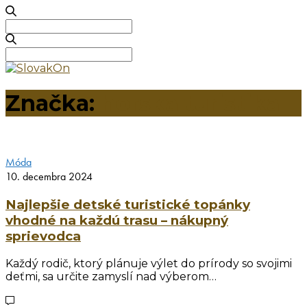
Search
for:
Search
for:
Značka:
horska turistika
Móda
10. decembra 2024
Najlepšie detské turistické topánky
vhodné na každú trasu – nákupný
sprievodca
Každý rodič, ktorý plánuje výlet do prírody so svojimi
deťmi, sa určite zamyslí nad výberom…