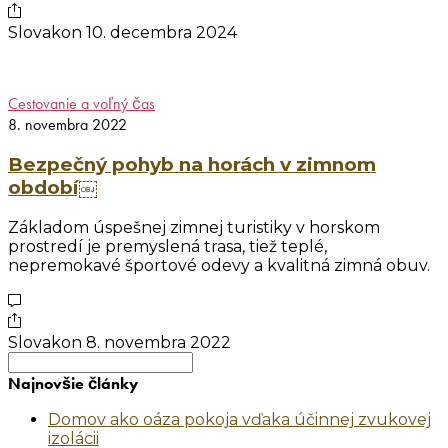
Slovakon
10. decembra 2024
Cestovanie a voľný čas
8. novembra 2022
Bezpečný pohyb na horách v zimnom
období￼
Základom úspešnej zimnej turistiky v horskom
prostredí je premyslená trasa, tiež teplé,
nepremokavé športové odevy a kvalitná zimná obuv.
Slovakon
8. novembra 2022
Search
for:
Najnovšie články
Domov ako oáza pokoja vďaka účinnej zvukovej
izolácii