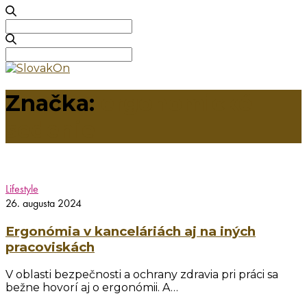
Search
for:
Search
for:
Značka:
ergonomické
sedenie
Lifestyle
26. augusta 2024
Ergonómia v kanceláriách aj na iných
pracoviskách
V oblasti bezpečnosti a ochrany zdravia pri práci sa
bežne hovorí aj o ergonómii. A…