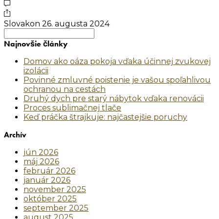
Slovakon
26. augusta 2024
Search
for:
Najnovšie články
Domov ako oáza pokoja vďaka účinnej zvukovej
izolácii
Povinné zmluvné poistenie je vašou spoľahlivou
ochranou na cestách
Druhý dych pre starý nábytok vďaka renovácii
Proces sublimačnej tlače
Keď práčka štrajkuje: najčastejšie poruchy
Archív
jún 2026
máj 2026
február 2026
január 2026
november 2025
október 2025
september 2025
august 2025