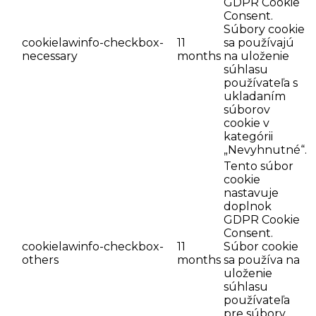
GDPR Cookie
Consent.
Súbory cookie
cookielawinfo-checkbox-
11
sa používajú
necessary
months
na uloženie
súhlasu
používateľa s
ukladaním
súborov
cookie v
kategórii
„Nevyhnutné“.
Tento súbor
cookie
nastavuje
doplnok
GDPR Cookie
Consent.
cookielawinfo-checkbox-
11
Súbor cookie
others
months
sa používa na
uloženie
súhlasu
používateľa
pre súbory