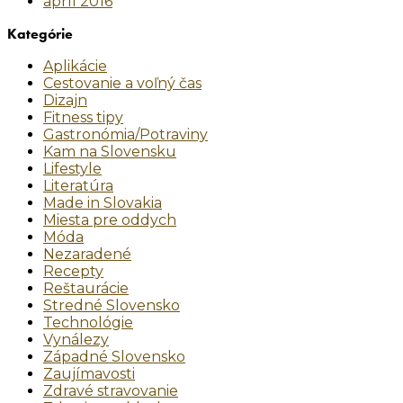
apríl 2016
Kategórie
Aplikácie
Cestovanie a voľný čas
Dizajn
Fitness tipy
Gastronómia/Potraviny
Kam na Slovensku
Lifestyle
Literatúra
Made in Slovakia
Miesta pre oddych
Móda
Nezaradené
Recepty
Reštaurácie
Stredné Slovensko
Technológie
Vynálezy
Západné Slovensko
Zaujímavosti
Zdravé stravovanie